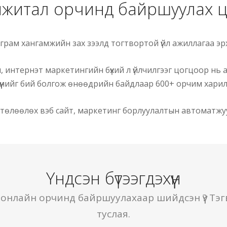
ижитал орчинд байршуулах цо
рам хангамжийн зах зээлд тогтвортой үйл ажиллагаа эрх
 интернэт маркетингийн бүхий л үйлчилгээг цогцоор нь 
хүүнийг бий болгож өнөөдрийн байдлаар 600+ орчим хари
 төлөөлөх вэб сайт, маркетинг борлуулалтын автоматж
Үндсэн бүтээгдэхүүн
 онлайн орчинд байршуулахаар шийдсэн үү? Тэг
туслая.