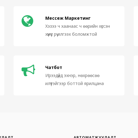
Мессеж Маркетинг
Хэзээ ч хаанаас ч өөрийн хүссэн
хүмүүс рүү илгээх боломжтой
Чатбот
Ирээдүйд эхнэр, нөхрөөсөө
илүүтэйгээр боттой ярилцана
УЛАЛТ
АВТОМАТЖУУЛАЛТ