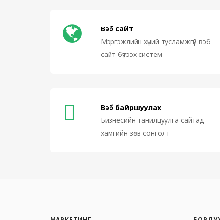
Вэб сайт
Мэргэжлийн хүний тусламжгүй вэб
сайт бүтээх систем
Вэб байршуулах
Бизнесийн танилцуулга сайтад
хамгийн зөв сонголт
МАРКЕТИНГ
БОРЛУ