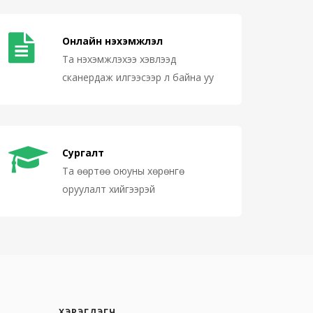
Онлайн нэхэмжлэл
Та нэхэмжлэхээ хэвлээд
сканердаж илгээсээр л байна уу
Сургалт
Та өөртөө оюуны хөрөнгө
оруулалт хийгээрэй
ХЭРЭГЛЭГЧ