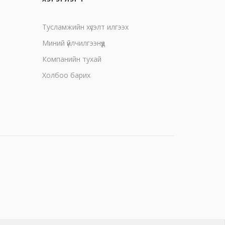
Тусламжийн хүсэлт илгээх
Миний үйлчилгээнүүд
Компанийн тухай
Холбоо барих