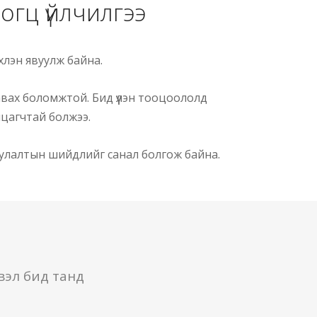
гц үйлчилгээ
лэн явуулж байна.
авах боломжтой. Бид үүлэн тооцоололд
лцагчтай болжээ.
уулалтын шийдлийг санал болгож байна.
вэл бид танд