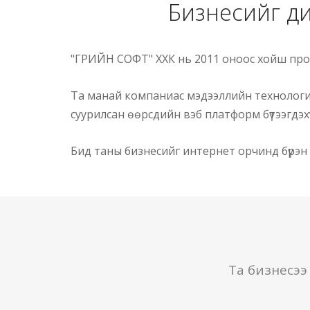
Бизнесийг д
"ГРИЙН СОФТ" ХХК нь 2011 оноос хойш прог
Та манай компаниас мэдээллийн технологи,
суурилсан өөрсдийн вэб платформ бүтээгдэ
Бид таны бизнесийг интернет орчинд бүрэн
Та бизнесээ