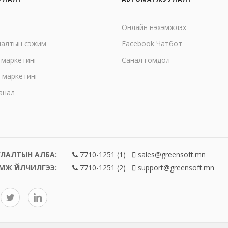
Онлайн нэхэмжлэх
лалтын сэжим
Facebook Чатбот
 маркетинг
Санал гомдол
 маркетинг
анал
ЛАЛТЫН АЛБА:
7710-1251 (1)
sales@greensoft.mn
МЖ ҮЙЛЧИЛГЭЭ:
7710-1251 (2)
support@greensoft.mn