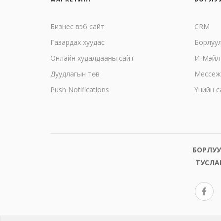
Бизнес вэб сайт
CRM
Газардах хуудас
Борлуу
Онлайн худалдааны сайт
И-Мэйл
Дуудлагын төв
Mессеж
Push Notifications
Үнийн с
БОРЛУУ
ТУСЛА