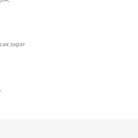
сах зэрэг
,