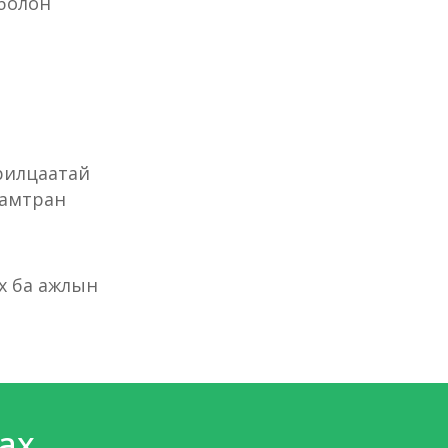
 болон
рилцаатай
хамтран
х ба ажлын
ах