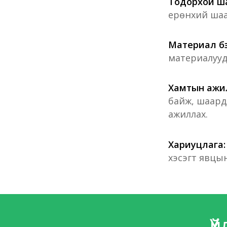
Тодорхой ш
ерөнхий шаа
Материал бэ
материалууд
Хамтын ажи
байж, шаардл
ажиллах.
Хариуцлага
хэсэгт явцын
Ү