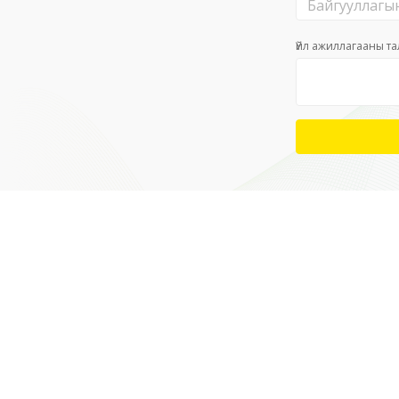
Үйл ажиллагааны т