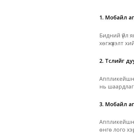
1. Мобайл а
Бидний үйл 
хөгжүүлэлт хий
2. Төслийг д
Аппликейшны
нь шаардлаг
3. Мобайл а
Аппликейшны
өнгө лого хэ