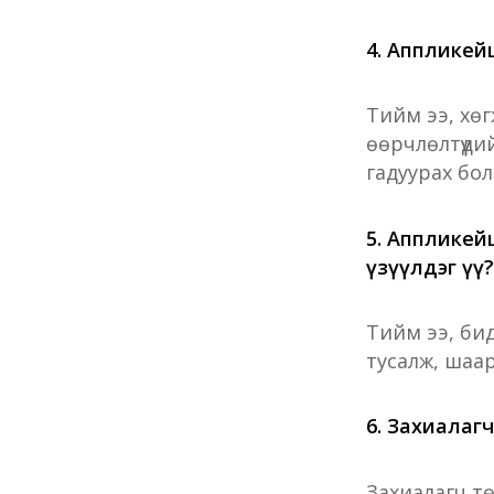
4. Аппликей
Тийм ээ, хөг
өөрчлөлтүүди
гадуурах бол
5. Аппликей
үзүүлдэг үү?
Тийм ээ, би
тусалж, шаар
6. Захиалагч
Захиалагч тө