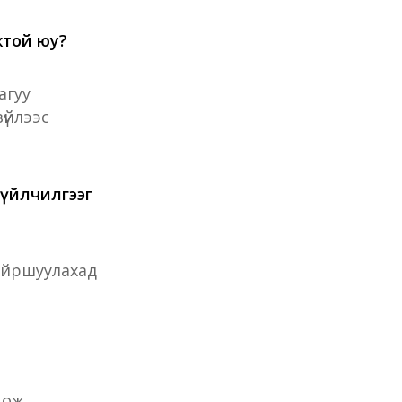
жтой юу?
агуу
үйлээс
 үйлчилгээг
айршуулахад
цож,