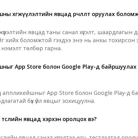
шны хөгжүүлэлтийн явцад өөрчлөлт оруулах болом
жүүлэлтийн явцад таны санал хүсэлт, шаардлагын д
йг хийх боломжтой гэхдээ энэ нь анхы тохирсон з
 нэмэлт төлбөр гарна.
шныг App Store болон Google Play-д байршуулах
д аппликейшныг App Store болон Google Play-д б
длагатай бүх үйл явцыг зохицуулна.
 төслийн явцад хэрхэн оролцох вэ?
слийн явцад санал хүсэлтээ өгч, тестлэлтэд орол