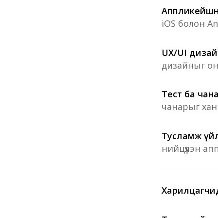
Аппликейшны
iOS болон A
UX/UI дизай
дизайныг он
Тест ба чан
чанарыг ханг
Тусламж үйл
нийцүүлэн ап
Харилцагчи