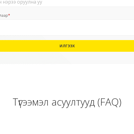
алаар
*
ИЛГЭЭХ
Түгээмэл асуултууд (FAQ)