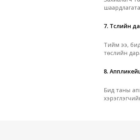
шаардлагата
7. Төслийн д
Тийм ээ, би
төслийн дараа
8. Аппликей
Бид таны ап
хэрэглэгчийн