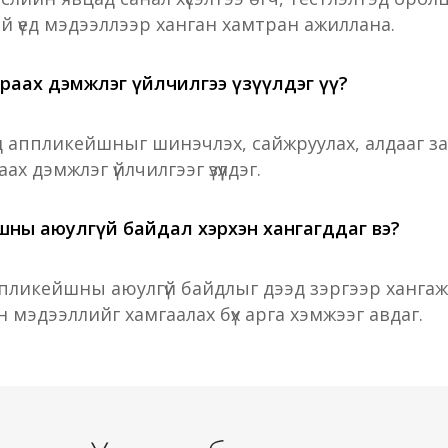
й үед мэдээллээр ханган хамтран ажиллана.
араах дэмжлэг үйлчилгээ үзүүлдэг үү?
д аппликейшныг шинэчлэх, сайжруулах, алдааг за
х дэмжлэг үйлчилгээг үзүүлдэг.
шны аюулгүй байдал хэрхэн хангагддаг вэ?
пликейшны аюулгүй байдлыг дээд зэргээр хангаж
 мэдээллийг хамгаалах бүх арга хэмжээг авдаг.