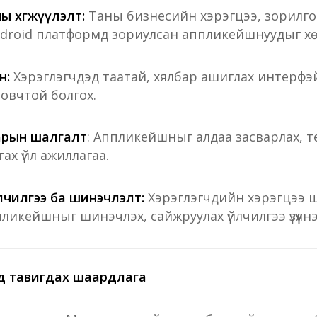
 хөгжүүлэлт:
Таны бизнесийн хэрэгцээ, зорилг
ndroid платформд зориулсан аппликейшнуудыг хөгж
н:
Хэрэглэгчдэд таатай, хялбар ашиглах интерфэй
овчтой болгох.
арын шалгалт
: Аппликейшныг алдаа засварлах, т
ах үйл ажиллагаа.
чилгээ ба шинэчлэлт:
Хэрэглэгчдийн хэрэгцээ 
пликейшныг шинэчлэх, сайжруулах үйлчилгээ үзүүлнэ
д тавигдах шаардлага