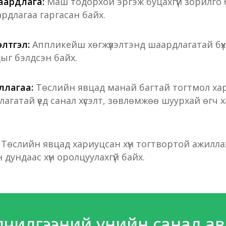
аардлага:
Маш тодорхой эргэж буцахгүй зорилго
рдлагаа гаргасан байх.
лтгэл:
Аппликейш хөгжүүлэлтэнд шаардлагатай бүх
ыг бэлдсэн байх.
ллагаа:
Төслийн явцад манай багтай тогтмол ха
агатай үед санал хүсэлт, зөвлөмжөө шуурхай өгч 
:
Төслийн явцад хариуцсан хүн тогтвортой ажилла
 дундаас хүн оролцуулахгүй байх.
йлчилгээний үнийн санал ав