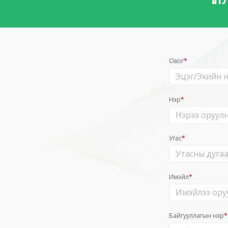
Овог
*
Нэр
*
Утас
*
Имэйл
*
Байгууллагын нэр
*