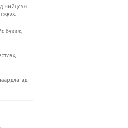
од нийцсэн
үүлэх.
с бүтээж,
естлэх,
шаардлагад
.