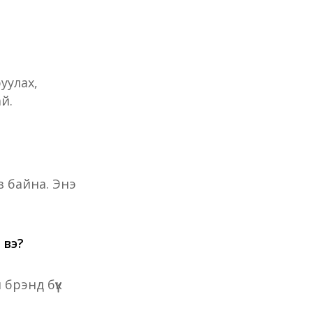
уулах,
ай.
з байна. Энэ
 вэ?
рэнд бүүк