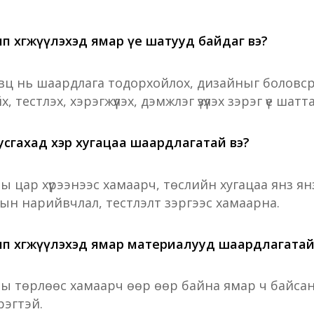
пп хөгжүүлэхэд ямар үе шатууд байдаг вэ?
явц нь шаардлага тодорхойлох, дизайныг боловср
х, тестлэх, хэрэгжүүлэх, дэмжлэг үзүүлэх зэрэг үе шатт
уусгахад хэр хугацаа шаардлагатай вэ?
 цар хүрээнээс хамаарч, төслийн хугацаа янз ян
ын нарийвчлал, тестлэлт зэргээс хамаарна.
пп хөгжүүлэхэд ямар материалууд шаардлагатай
 төрлөөс хамаарч өөр өөр байна ямар ч байсан б
рэгтэй.