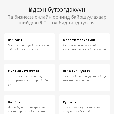
Үндсэн бүтээгдэхүүн
Та бизнесээ онлайн орчинд байршуулахаар
шийдсэн үү? Тэгвэл бид танд туслая.
Вэб сайт
Мессеж Маркетинг
Мэргэжлийн хүний тусламжгүй
Хэзээ ч хаанаас ч өөрийн
вэб сайт бүтээх систем
хүссэн хүмүүс рүү илгээх боломжтой
Онлайн нэхэмжлэл
Вэб байршуулах
Та нэхэмжлэхээ хэвлээд
Бизнесийн танилцуулга сайтад
сканердаж илгээсээр л байна
хамгийн зөв сонголт
уу
Чатбот
Сургалт
Ирээдүйд эхнэр, нөхрөөсөө
Та өөртөө оюуны хөрөнгө
илүүтэйгээр боттой ярилцана
оруулалт хийгээрэй