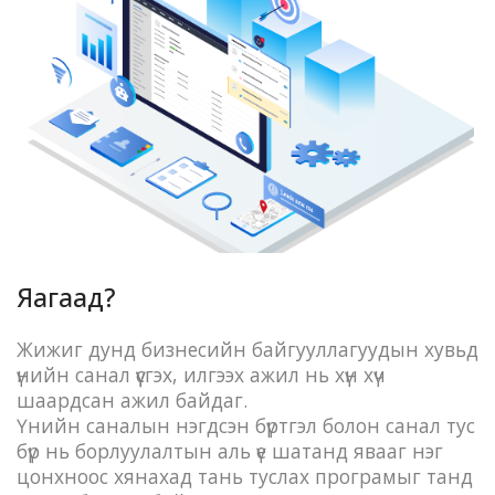
Яагаад?
Жижиг дунд бизнесийн байгууллагуудын хувьд
үнийн санал үүсгэх, илгээх ажил нь хүн хүч
шаардсан ажил байдаг.
Үнийн саналын нэгдсэн бүртгэл болон санал тус
бүр нь борлуулалтын аль үе шатанд явааг нэг
цонхноос хянахад тань туслах програмыг танд