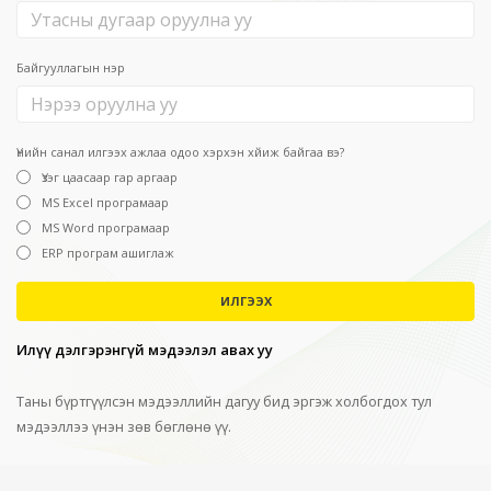
Байгууллагын нэр
Үнийн санал илгээх ажлаа одоо хэрхэн хйиж байгаа вэ?
Үзэг цаасаар гар аргаар
MS Excel програмаар
MS Word програмаар
ERP програм ашиглаж
ИЛГЭЭХ
Илүү дэлгэрэнгүй мэдээлэл авах уу
Таны бүртгүүлсэн мэдээллийн дагуу бид эргэж холбогдох тул
мэдээллээ үнэн зөв бөглөнө үү.