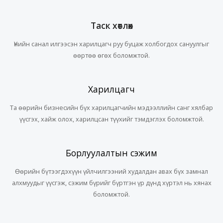
Таск хөтлөх
Үнийн санал илгээсэн харилцагч руу буцаж холбогдох сануулгыг
өөртөө өгөх боломжтой.
Харилцагч
Та өөрийн бизнесийн бүх харилцагчийн мэдээллийн санг хялбар
үүсгэх, хайж олох, харилцсан түүхийг тэмдэглэх боломжтой.
Борлуулалтын сэжим
Өөрийн бүтээгдэхүүн үйлчилгээний худалдан авах бүх замнал
алхмуудыг үүсгэж, сэжим бүрийг бүртгэн үр дүнд хүртэл нь хянах
боломжтой.