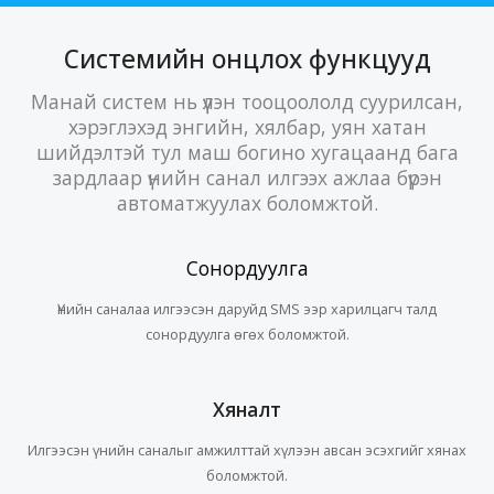
Системийн онцлох функцууд
Манай систем нь үүлэн тооцоололд суурилсан,
хэрэглэхэд энгийн, хялбар, уян хатан
шийдэлтэй тул маш богино хугацаанд бага
зардлаар үнийн санал илгээх ажлаа бүрэн
автоматжуулах боломжтой.
Сонордуулга
Үнийн саналаа илгээсэн даруйд SMS ээр харилцагч талд
сонордуулга өгөх боломжтой.
Хяналт
Илгээсэн үнийн саналыг амжилттай хүлээн авсан эсэхгийг хянах
боломжтой.