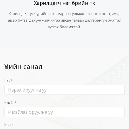
Харилцагч нэг бүрийн түүх
Харилцагч тус бүрийн анх ямар эх сурвалжаас орж ирсэн, ямар
ямар бүтээгдэхүүн үйлчилгээ авсан талаар дэлгэрэнгүй бүртгэл
үүсгэх боломжтой.
Үнийн санал
Нэр
*
Имэйл
*
Утас
*