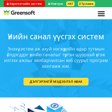
Хэрэглэгчийн систем
Нэвтрэх
НӨАТ
Тусламж
Үнийн санал үүсгэх систем
Энэхүү систем аж ахуй нэгжүүдийн өдөр тутмын
үйлдэгддэг үнийн саналыг түргэн шуурхай үүсгэж
илгээх ажлыг хялбарчилсан вэб суурьт програм
хангамж юм.
ДЭЛГЭРЭНГҮЙ МЭДЭЭЛЭЛ АВАХ