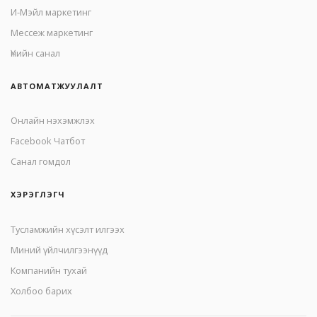
И-Мэйл маркетинг
Mессеж маркетинг
Үнийн санал
АВТОМАТЖУУЛАЛТ
Онлайн нэхэмжлэх
Facebook Чатбот
Санал гомдол
ХЭРЭГЛЭГЧ
Тусламжийн хүсэлт илгээх
Миний үйлчилгээнүүд
Компанийн тухай
Холбоо барих