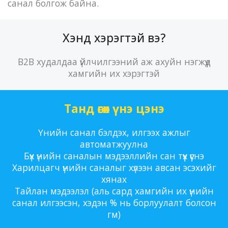
санал болгож байна.
Хэнд хэрэгтэй вэ?
B2B худалдаа үйлчилгээний аж ахуйн нэгжүүд
хамгийн их хэрэгтэй
Танд өгөх үнэ цэнэ
Үнийн санал бэлдэх, илгээх ажлыг
автоматжуулна
Бүх үнийн саналын мэдээллийн сан түүх үүснэ
Харилцагч үнийн саналыг хүлээн авсан эсэхийг
хянах
Тайлан мэдээлэл (аль сард хамгийн их үнийн
санал илгээсэн, хэдэн % нь борлуулалт болсон
гм)