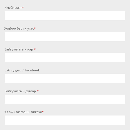
Имэйл хаяг
*
Холбоо барих утас
*
Байгууллагын нэр
*
Вэб хуудас / facebook
Байгууллгын дугаар
*
Үйл ажиллагааны чиглэл
*