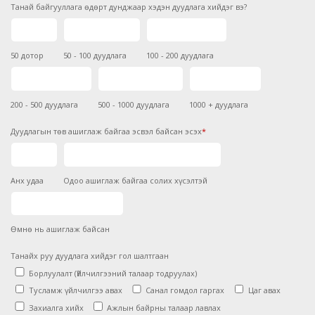
Танай байгууллага өдөрт дунджаар хэдэн дуудлага хийдэг вэ?
50 дотор
50 - 100 дуудлага
100 - 200 дуудлага
200 - 500 дуудлага
500 - 1000 дуудлага
1000 + дуудлага
Дуудлагын төв ашиглаж байгаа эсвэл байсан эсэх
*
Анх удаа
Одоо ашиглаж байгаа солих хүсэлтэй
Өмнө нь ашиглаж байсан
Танайх руу дуудлага хийдэг гол шалтгаан
Борлуулалт (Үйлчилгээний талаар тодруулах)
Тусламж үйлчилгээ авах
Санал гомдол гаргах
Цаг авах
Захиалга хийх
Ажлын байрны талаар лавлах