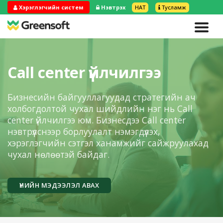
Хэрэглэгчийн систем
Нэвтрэх
НӨАТ
Тусламж
Call center үйлчилгээ
Бизнесийн байгууллагуудад стратегийн ач
холбогдолтой чухал шийдлийн нэг нь Call
center үйлчилгээ юм. Бизнесдээ Call center
нэвтрүүлснээр борлуулалт нэмэгдүүлэх,
хэрэглэгчийн сэтгэл ханамжийг сайжруулахад
чухал нөлөөтэй байдаг.
ҮНИЙН МЭДЭЭЛЭЛ АВАХ