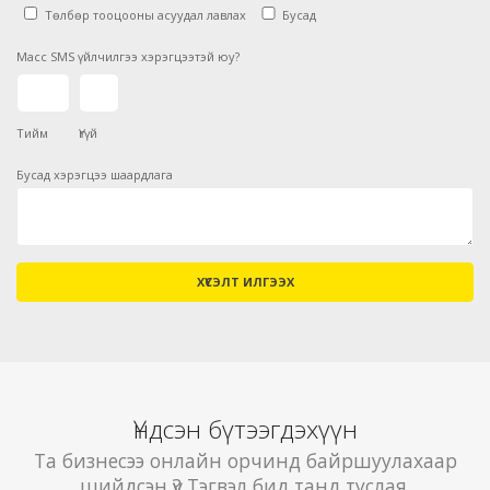
Төлбөр тооцооны асуудал лавлах
Бусад
Масс SMS үйлчилгээ хэрэгцээтэй юу?
Тийм
Үгүй
Бусад хэрэгцээ шаардлага
ХҮСЭЛТ ИЛГЭЭХ
Үндсэн бүтээгдэхүүн
Та бизнесээ онлайн орчинд байршуулахаар
шийдсэн үү? Тэгвэл бид танд туслая.