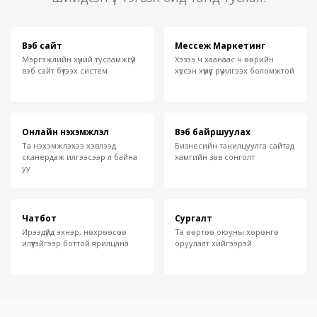
Вэб сайт
Мессеж Маркетинг
Мэргэжлийн хүний тусламжгүй
Хэзээ ч хаанаас ч өөрийн
вэб сайт бүтээх систем
хүссэн хүмүүс рүү илгээх боломжтой
Онлайн нэхэмжлэл
Вэб байршуулах
Та нэхэмжлэхээ хэвлээд
Бизнесийн танилцуулга сайтад
сканердаж илгээсээр л байна
хамгийн зөв сонголт
уу
Чатбот
Сургалт
Ирээдүйд эхнэр, нөхрөөсөө
Та өөртөө оюуны хөрөнгө
илүүтэйгээр боттой ярилцана
оруулалт хийгээрэй