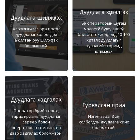
Дуудлага хүлээлгэх
Дуудлага шилжүүлэх
Бүх операторын шугам
Хэрэглэгчээс орж ирсэн
чөлөөгүй буюу завгүй
дуудлагыг холбогдох
байгаа тохиолдолд 10-100
ажилтан руу шилжүүлэх
хүртэлх дуудлагыг
боломжтой.
хүлээлгийн горимд
шилжүүлэх
Дуудлага хадгалах
Гурвалсан яриа
Оператор бүрийн орох,
гарах ярианы дуудлагыг
Нэгэн зэрэг 3 хүн
сервер болон
холбогдон дуудлага хийх
операторын компьютер
боломжтой.
дээр хадгалах боломжтой.