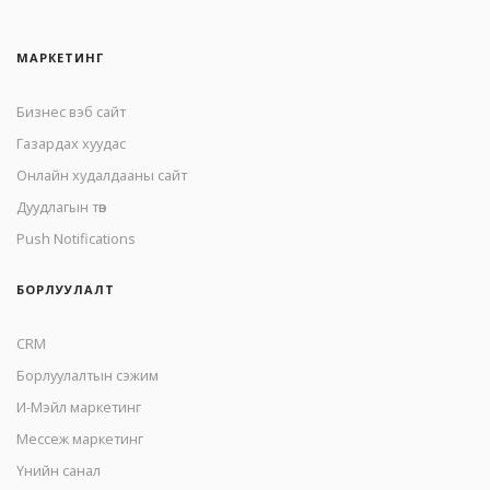
МАРКЕТИНГ
Бизнес вэб сайт
Газардах хуудас
Онлайн худалдааны сайт
Дуудлагын төв
Push Notifications
БОРЛУУЛАЛТ
CRM
Борлуулалтын сэжим
И-Мэйл маркетинг
Mессеж маркетинг
Үнийн санал