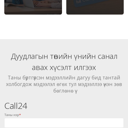
Дуудлагын төвийн үнийн санал
авах хүсэлт илгээх
Таны бүртгүүлсэн мэдээллийн дагуу бид тантай
холбогдож мэдээлэл өгөх тул мэдээллээ үнэн зөв
бөглөнө үү
Call24
Таны нэр
*