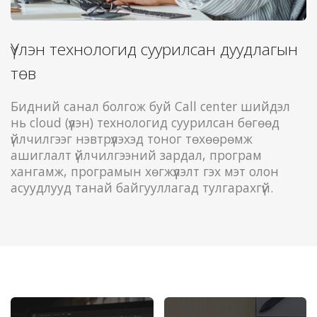
Үүлэн технологид суурилсан дуудлагын
төв
Бидний санал болгож буй Call center шийдэл
нь cloud (үүлэн) технологид суурилсан бөгөөд
үйлчилгээг нэвтрүүлэхэд тоног төхөөрөмж
ашиглалт үйлчилгээний зардал, програм
хангамж, програмын хөгжүүлэлт гэх мэт олон
асуудлууд танай байгууллагад тулгарахгүй.