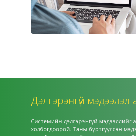
Дэлгэрэнгүй мэдээлэл 
Системийн дэлгэрэнгүй мэдээллийг а
холбогдоорой. Таны бүртгүүлсэн мэд