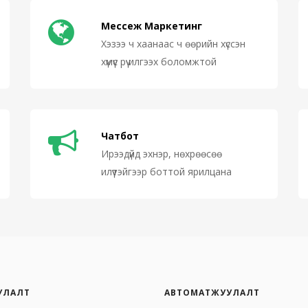
Мессеж Маркетинг
Хэзээ ч хаанаас ч өөрийн хүссэн
хүмүүс рүү илгээх боломжтой
Чатбот
Ирээдүйд эхнэр, нөхрөөсөө
илүүтэйгээр боттой ярилцана
УЛАЛТ
АВТОМАТЖУУЛАЛТ