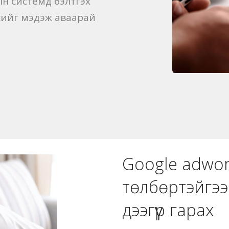
тын системд бэлтгэх
лсийг мэдэж аваарай
Google adwo
төлбөртэйгээ
дээгүүр гарах