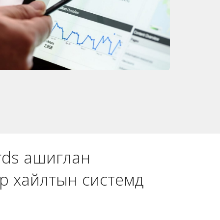
rds ашиглан
р хайлтын системд