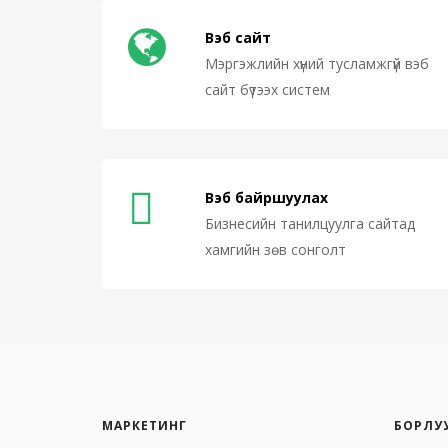
Вэб сайт
Мэргэжлийн хүний тусламжгүй вэб
сайт бүтээх систем
Вэб байршуулах
Бизнесийн танилцуулга сайтад
хамгийн зөв сонголт
МАРКЕТИНГ
БОРЛУ