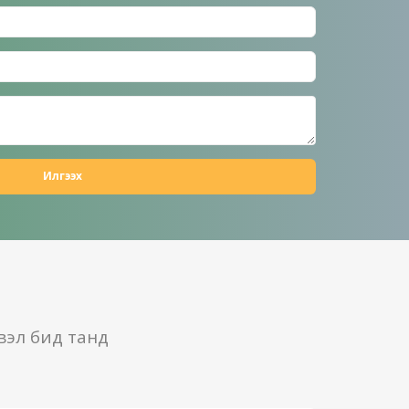
Илгээх
вэл бид танд