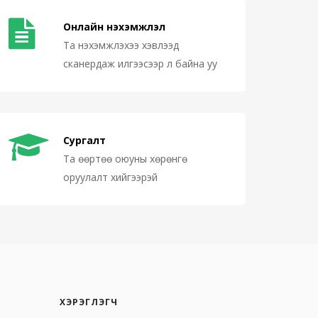
Онлайн нэхэмжлэл
Та нэхэмжлэхээ хэвлээд
сканердаж илгээсээр л байна уу
Сургалт
Та өөртөө оюуны хөрөнгө
оруулалт хийгээрэй
ХЭРЭГЛЭГЧ