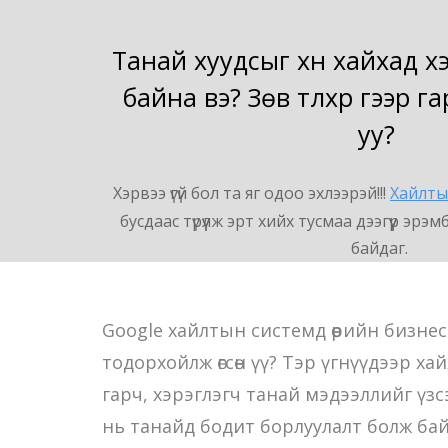
Танай хуудсыг хүн хайхад хэр
байна вэ? Зөв түлхүүр үгээр
уу?
Хэрвээ үгүй бол та яг одоо эхлээрэй!!!
Хайлты
бусдаас түрүүлж эрт хийх тусмаа дээгүүр эр
байдаг.
Google хайлтын системд өөрийн бизне
тодорхойлж өгсөн үү? Тэр үгнүүдээр ха
гарч, хэрэглэгч танай мэдээллийг үз
нь танайд бодит борлуулалт болж ба