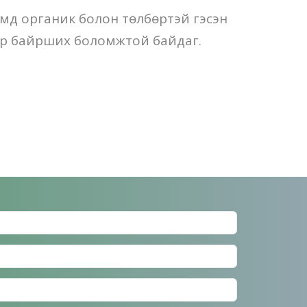
мд органик болон төлбөртэй гэсэн
эр байрших боломжтой байдаг.