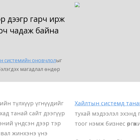
 дээгүүр гарч ирж
 гарч чадаж байна
н системийн оновчлол
ыг
эмбэлэгдэх магадлал өндөр
сийн түлхүүр үгнүүдийг
Хайлтын системд тана
йхад танай сайт дээгүүр
тухай мэдээлэл эхэнд 
сэний үндсэн дээр тэр
тоог нэмж бизнес өргөжихө
йвал жинхэнэ үнэ