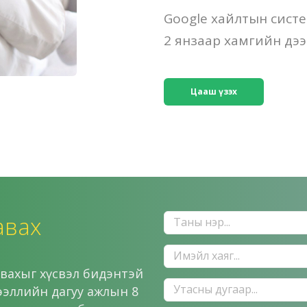
Google хайлтын систе
2 янзаар хамгийн дэ
Цааш үзэх
авах
вахыг хүсвэл бидэнтэй
ээллийн дагуу ажлын 8