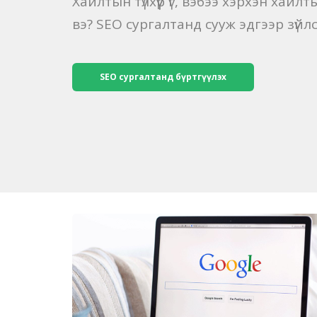
Хайлтын түлхүүр үг, вэбээ хэрхэн хайл
вэ? SEO сургалтанд сууж эдгээр зүй
SEO сургалтанд бүртгүүлэх