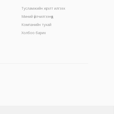
Тусламжийн хүсэлт илгээх
Миний үйлчилгээнүүд
Компанийн тухай
Холбоо барих