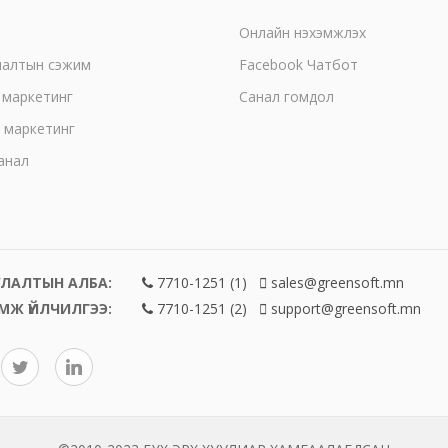
Онлайн нэхэмжлэх
лалтын сэжим
Facebook Чатбот
 маркетинг
Санал гомдол
 маркетинг
анал
ЛАЛТЫН АЛБА:
7710-1251 (1)
sales@greensoft.mn
МЖ ҮЙЛЧИЛГЭЭ:
7710-1251 (2)
support@greensoft.mn