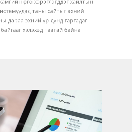
 хамгийн өргөн хэрэглэгддэг хайлтын
р системүүдэд таны сайтыг эхний
аны дараа эхний үр дүнд гаргадаг
байгааг хэлэхэд таатай байна.