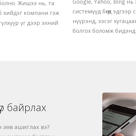
Google, Yahoo, Bing нь
болно. Жишээ нь, та
системүүд бөгөөд эдгээ
эб хийдэг компани гэж
нүүрэнд, хэсэг хугаца
үлхүүр үг дээр эхний
болгох боломж бидэнд 
үр байрлах
н зөв ашиглах вэ?