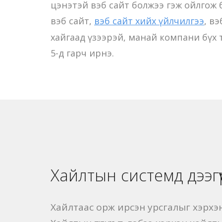
цэнэтэй вэб сайт болжээ гэж ойлгож 
вэб сайт,
вэб сайт хийх үйлчилгээ
, в
хайгаад үзээрэй, манай компани бүх т
5-д гарч ирнэ.
Хайлтын системд дээгү
Хайлтаас орж ирсэн урсгалыг хэрхэ