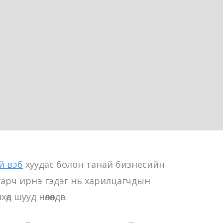
й вэб
хуудас болон танай бизнесийн
гарч ирнэ гэдэг нь харилцагчдын
д шууд нөлөөлдөг.