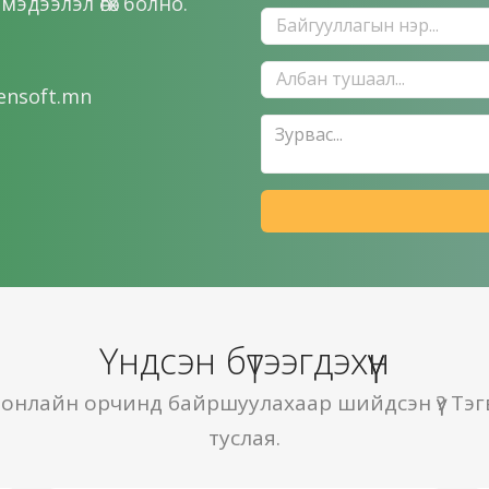
эдээлэл өгөх болно.
ensoft.mn
Үндсэн бүтээгдэхүүн
 онлайн орчинд байршуулахаар шийдсэн үү? Тэг
туслая.