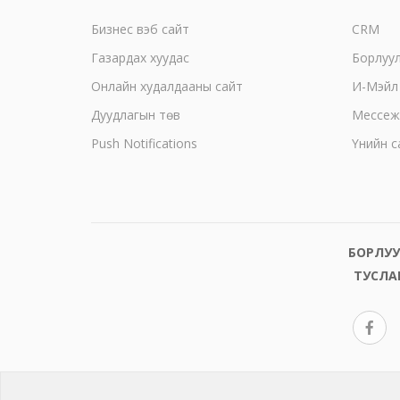
Бизнес вэб сайт
CRM
Газардах хуудас
Борлуу
Онлайн худалдааны сайт
И-Мэйл
Дуудлагын төв
Mессеж
Push Notifications
Үнийн с
БОРЛУУ
ТУСЛА