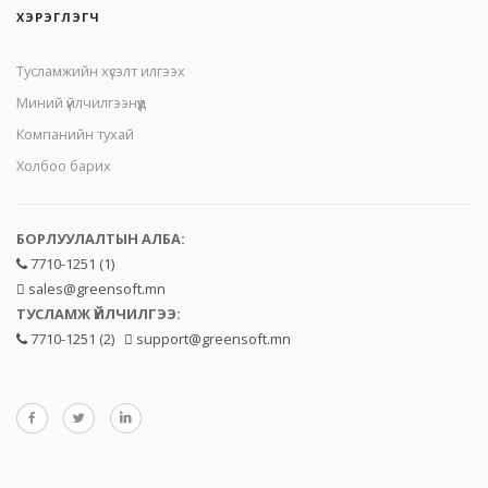
ХЭРЭГЛЭГЧ
Тусламжийн хүсэлт илгээх
Миний үйлчилгээнүүд
Компанийн тухай
Холбоо барих
БОРЛУУЛАЛТЫН АЛБА:
7710-1251 (1)
sales@greensoft.mn
ТУСЛАМЖ ҮЙЛЧИЛГЭЭ:
7710-1251 (2)
support@greensoft.mn