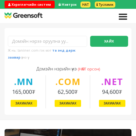
Хэрэглэгчийн систем
Нэвтрэх
НӨАТ
Тусламж
ХАЙХ
Ж нь: taniiner.com гэх мэт
та энд дарж
заавар
үзнэ үү
Домэйн нэрийн үнэ
(НӨАТ орсон)
.MN
.COM
.NET
165,000
₮
62,500
₮
94,600
₮
ЗАХИАЛАХ
ЗАХИАЛАХ
ЗАХИАЛАХ