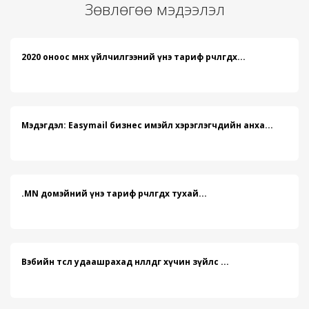
Зөвлөгөө мэдээлэл
2020 оноос өмнөх үйлчилгээний үнэ тариф өөрчлөгдөх...
Мэдэгдэл: Easymail бизнес имэйл хэрэглэгчдийн анха...
.MN домэйний үнэ тариф өөрчлөгдөх тухай...
Вэбийн төсөл удаашрахад нөлөөлдөг хүчин зүйлс ...