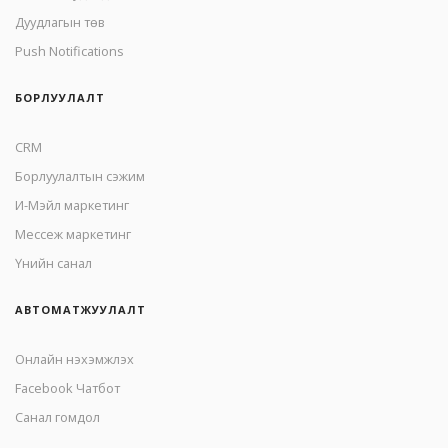
Дуудлагын төв
Push Notifications
БОРЛУУЛАЛТ
CRM
Борлуулалтын сэжим
И-Мэйл маркетинг
Mессеж маркетинг
Үнийн санал
АВТОМАТЖУУЛАЛТ
Онлайн нэхэмжлэх
Facebook Чатбот
Санал гомдол