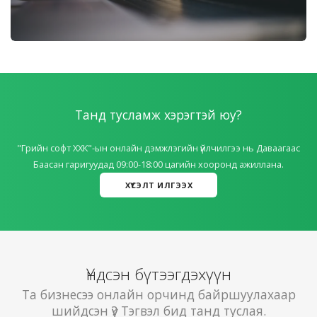
Танд тусламж хэрэгтэй юу?
"Грийн софт ХХК"-ын онлайн дэмжлэгийн үйлчилгээ нь Даваагаас
Баасан гаригуудад 09:00-18:00 цагийн хооронд ажиллана.
ХҮСЭЛТ ИЛГЭЭХ
Үндсэн бүтээгдэхүүн
Та бизнесээ онлайн орчинд байршуулахаар
шийдсэн үү? Тэгвэл бид танд туслая.