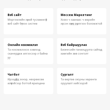
Вэб сайт
Мессеж Маркетинг
Мэргэжлийн хүний тусламжгүй
Хэзээ ч хаанаас ч өөрийн
вэб сайт бүтээх систем
хүссэн хүмүүс рүү илгээх боломжтой
Онлайн нэхэмжлэл
Вэб байршуулах
Та нэхэмжлэхээ хэвлээд
Бизнесийн танилцуулга сайтад
сканердаж илгээсээр л байна
хамгийн зөв сонголт
уу
Чатбот
Сургалт
Ирээдүйд эхнэр, нөхрөөсөө
Та өөртөө оюуны хөрөнгө
илүүтэйгээр боттой ярилцана
оруулалт хийгээрэй