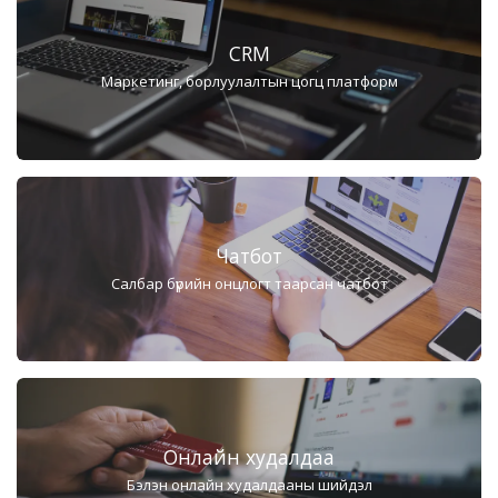
CRM
Маркетинг, борлуулалтын цогц платформ
Чатбот
Салбар бүрийн онцлогт таарсан чатбот
Онлайн худалдаа
Бэлэн онлайн худалдааны шийдэл