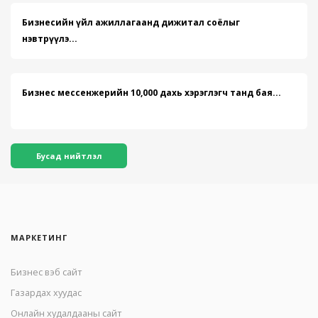
Бизнесийн үйл ажиллагаанд дижитал соёлыг
нэвтрүүлэ...
Бизнес мессенжерийн 10,000 дахь хэрэглэгч танд бая...
Бусад нийтлэл
МАРКЕТИНГ
Бизнес вэб сайт
Газардах хуудас
Онлайн худалдааны сайт