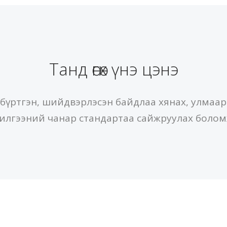
Танд өгөх үнэ цэнэ
 бүртгэн, шийдвэрлэсэн байдлаа хянах, улмаар
чилгээний чанар стандартаа сайжруулах болом