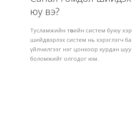
юу вэ?
Тусламжийн төвийн систем буюу хэр
шийдвэрлэх систем нь хэрэглэгч б
үйлчилгээг нэг цонхоор хурдан шу
боломжийг олгодог юм.