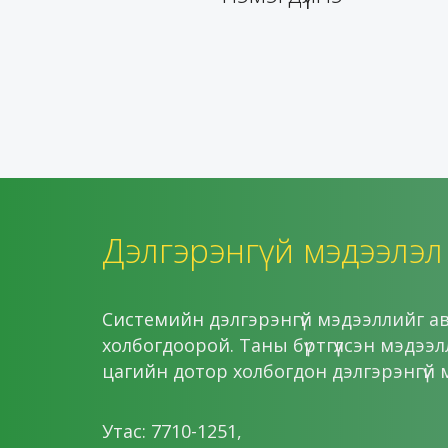
Дэлгэрэнгүй мэдээлэл
Системийн дэлгэрэнгүй мэдээллийг ав
холбогдоорой. Таны бүртгүүлсэн мэдээ
цагийн дотор холбогдон дэлгэрэнгүй 
Утас: 7710-1251,