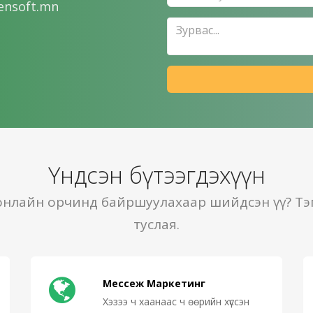
ensoft.mn
Үндсэн бүтээгдэхүүн
онлайн орчинд байршуулахаар шийдсэн үү? Тэ
туслая.
Мессеж Маркетинг
Хэзээ ч хаанаас ч өөрийн хүссэн