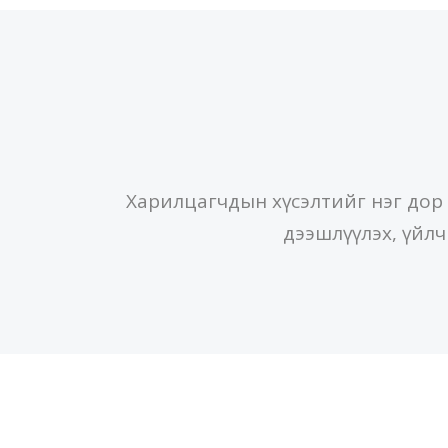
Харилцагчдын хүсэлтийг нэг дор
дээшлүүлэх, үйл