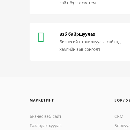
сайт бүтээх систем
Вэб байршуулах
Бизнесийн танилцуулга сайтад
хамгийн зөв сонголт
МАРКЕТИНГ
БОРЛУ
Бизнес вэб сайт
CRM
Газардах хуудас
Борлуу