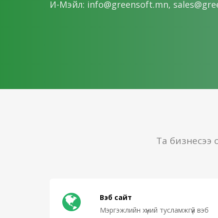
И-Мэйл: info@greensoft.mn, sales@gre
Та бизнесээ 
Вэб сайт
Мэргэжлийн хүний тусламжгүй вэб