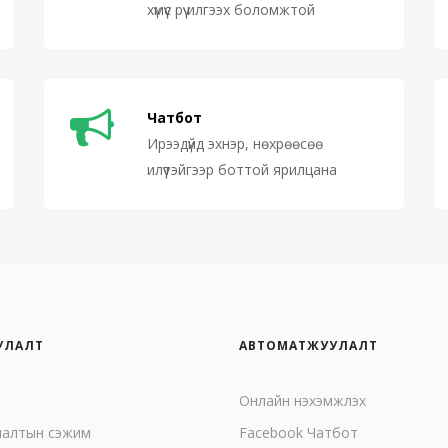
хүмүүс рүү илгээх боломжтой
Чатбот
Ирээдүйд эхнэр, нөхрөөсөө
илүүтэйгээр боттой ярилцана
УЛАЛТ
АВТОМАТЖУУЛАЛТ
Онлайн нэхэмжлэх
лалтын сэжим
Facebook Чатбот