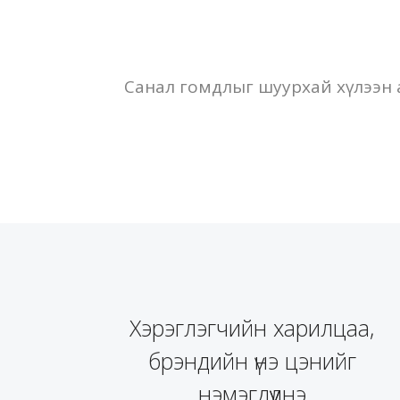
Санал гомдлыг шуурхай хүлээн 
Хэрэглэгчийн харилцаа,
брэндийн үнэ цэнийг
нэмэгдүүлнэ