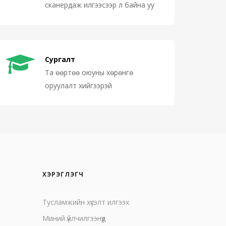
сканердаж илгээсээр л байна уу
Сургалт
Та өөртөө оюуны хөрөнгө
оруулалт хийгээрэй
ХЭРЭГЛЭГЧ
Тусламжийн хүсэлт илгээх
Миний үйлчилгээнүүд