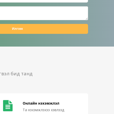
Илгээх
гвэл бид танд
Онлайн нэхэмжлэл
Та нэхэмжлэхээ хэвлээд