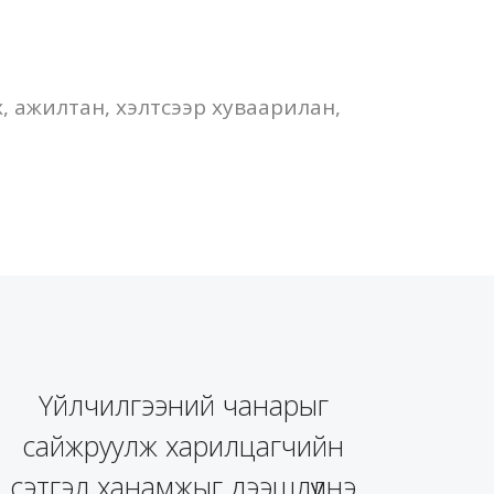
 ажилтан, хэлтсээр хуваарилан,
Үйлчилгээний чанарыг
сайжруулж харилцагчийн
сэтгэл ханамжыг дээшлүүлнэ