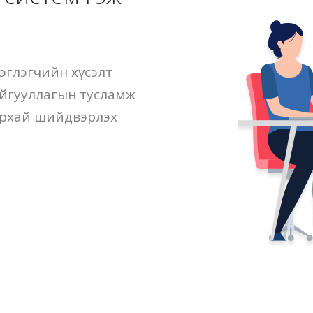
эглэгчийн хүсэлт
айгууллагын тусламж
урхай шийдвэрлэх