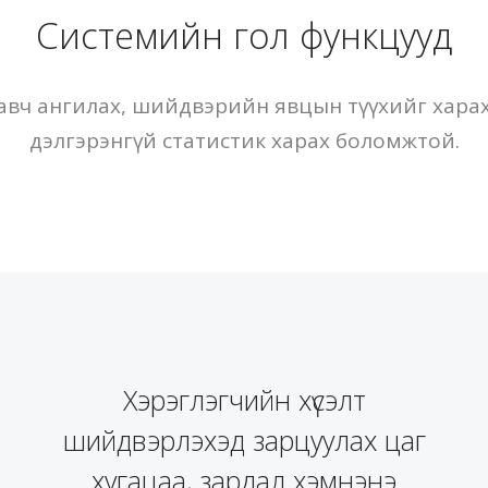
Системийн гол функцууд
авч ангилах, шийдвэрийн явцын түүхийг харах,
дэлгэрэнгүй статистик харах боломжтой.
Хэрэглэгчийн хүсэлт
шийдвэрлэхэд зарцуулах цаг
хугацаа, зардал хэмнэнэ