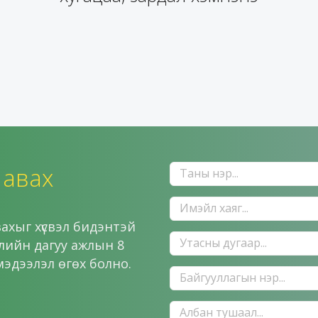
 авах
ахыг хүсвэл бидэнтэй
ллийн дагуу ажлын 8
мэдээлэл өгөх болно.