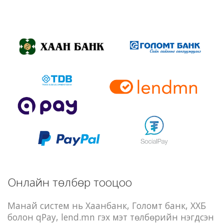
Онлайн төлбөр тооцоо
Манай систем нь Хаанбанк, Голомт банк, ХХБ
болон qPay, lend.mn гэх мэт төлбөрийн нэгдсэн