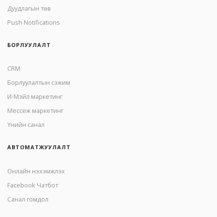
Дуудлагын төв
Push Notifications
БОРЛУУЛАЛТ
CRM
Борлуулалтын сэжим
И-Мэйл маркетинг
Mессеж маркетинг
Үнийн санал
АВТОМАТЖУУЛАЛТ
Онлайн нэхэмжлэх
Facebook Чатбот
Санал гомдол