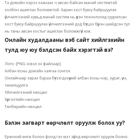
Та домэйн нэрээ хаанаас ч авсан байсан манай системтэй
холбон ашиглах боломжтой. Харин хост буюу байршуулах
үйлчилгээний хувьд манай систем нь үүлэн технологид суурилсан
хост буюу байршуулах үйлчилгээний дэд бүтцээ бүрэн шийдсэн тул
нь таны авсан хостыг ашиглах боломжгүй юм.
Онлайн худалдааны вэб сайт хийлгэхийн
тулд юу юу бэлдсэн байх хэрэгтэй вэ?
Лого [PNG эсвэл эх файлаар]
Албан ёсны домэйн хаягаа сонгох
Онлайнаар зарах бараа бүтээгдэхүүний албан ёсны нэр, зураг, үнэ,
танилцуулга
Үйлчилгээний нөхцөл
Хүргэлтийн нөхцөл
Төлбөрийн нөхцөл
Бэлэн загварт өөрчлөлт оруулж болох уу?
Ерөнхий өнгө болон фонд гэх мэт зүйлд өөрчлөлт оруулж болно.