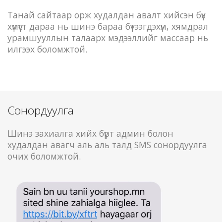
Танай сайтаар орж худалдан авалт хийсэн бүх
хүмүүст дараа нь шинэ бараа бүтээгдэхүүн, хямдрал
урамшууллын талаарх мэдээллийг массаар нь
илгээх боломжтой.
Сонордуулга
Шинэ захиалга хийх бүрт админ болон
худалдан авагч аль аль талд SMS сонордуулга
очих боломжтой.