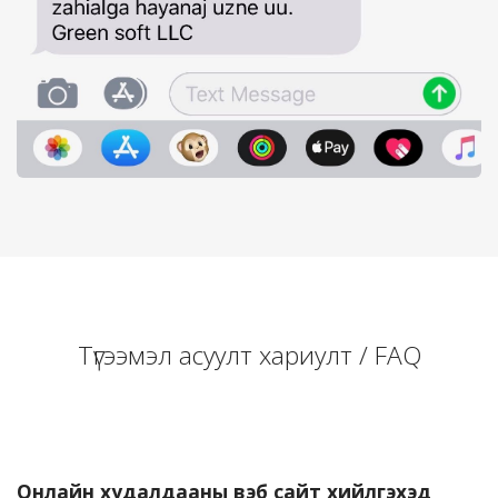
Түгээмэл асуулт хариулт / FAQ
Онлайн худалдааны вэб сайт хийлгэхэд