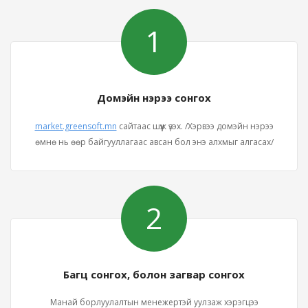
1
Домэйн нэрээ сонгох
market.greensoft.mn
сайтаас шүүж үзэх. /Хэрвээ домэйн нэрээ
өмнө нь өөр байгууллагаас авсан бол энэ алхмыг алгасах/
2
Багц сонгох, болон загвар сонгох
Манай борлуулалтын менежертэй уулзаж хэрэгцээ