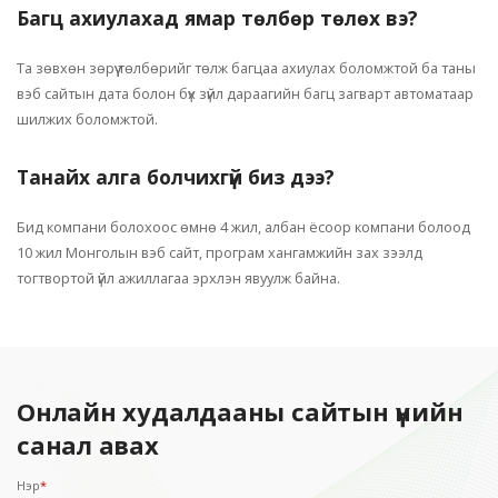
Багц ахиулахад ямар төлбөр төлөх вэ?
Та зөвхөн зөрүү төлбөрийг төлж багцаа ахиулах боломжтой ба таны
вэб сайтын дата болон бүх зүйл дараагийн багц загварт автоматаар
шилжих боломжтой.
Танайх алга болчихгүй биз дээ?
Бид компани болохоос өмнө 4 жил, албан ёсоор компани болоод
10 жил Монголын вэб сайт, програм хангамжийн зах зээлд
тогтвортой үйл ажиллагаа эрхлэн явуулж байна.
Онлайн худалдааны сайтын үнийн
санал авах
Нэр
*