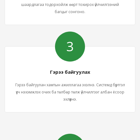
шаардлагаа тодорхойлж өөрт тохирох үйлчилгээний
багцыг сонгоно.
3
Гэрээ байгуулах
Гэрээ байгуулан хамтын ажиллагаа эхэлнэ. Системд бүртгэл
үүсч нэхэмжлэх очих ба төлбөр төлж үйлчилгээг албан ёсоор
эхлүүлнэ.