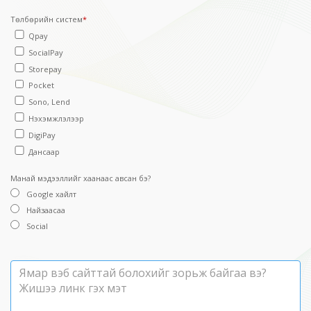
Төлбөрийн систем
*
Qpay
SocialPay
Storepay
Pocket
Sono, Lend
Нэхэмжлэлээр
DigiPay
Дансаар
Манай мэдээллийг хаанаас авсан бэ?
Google хайлт
Найзаасаа
Social