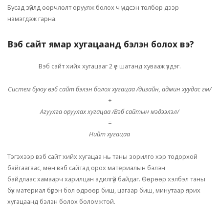
Бусад зүйлд өөрчлөлт оруулж болох ч үндсэн төлбөр дээр
нэмэгдэж гарна.
Вэб сайт ямар хугацаанд бэлэн болох вэ?
Вэб сайт хийх хугацааг 2 үе шатанд хувааж үздэг.
Систем буюу вэб сайт бэлэн болох хугацаа /дизайн, админ хуудас гм/
+
Агуулга оруулах хугацаа /Вэб сайтын мэдээлэл/
=
Нийт хугацаа
Тэгэхээр вэб сайт хийх хугацаа нь таны зорилго хэр тодорхой
байгаагаас, мөн вэб сайтад орох материалын бэлэн
байдлаас хамаарч харилцан адилгүй байдаг. Өөрөөр хэлбэл таны
бүх материал бүрэн бол өдрөөр биш, цагаар биш, минутаар ярих
хугацаанд бэлэн болох боломжтой.