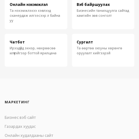
Онлайн нэхэмжлэл
Вэб байршуулах
Та нэхэмжлэхээ хэвлээд
Бизнесийн танилцуулга сайтад
сканердаж илгээсээр л байна
хамгийн зөв сонголт
уу
Чатбот
Сургалт
Ирээдүйд эхнэр, нөхрөөсөө
Та өөртөө оюуны хөрөнгө
илүүтэйгээр боттой ярилцана
оруулалт хийгээрэй
МАРКЕТИНГ
Бизнес вэб сайт
Газардах хуудас
Онлайн худалдааны сайт