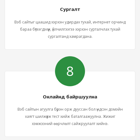
Сургалт
Вэб сайтыг цаашид хэрхэн удирдах тухай, интернет орчинд
бараа бүтээгдэхүүн, үйлчилгээгээ хэрхэн сурталчлах тухай
сургалтанд хамрагдана.
8
Онлайнд байршуулна
Вэб сайтын агуулга бүрэн орж дууссан бол үндсэн домэйн
хаягт шилжүүлж тест хийж баталгаажуулна. Жижиг
хэмжээний өөрчлөлт сайжруулалт хийнэ.