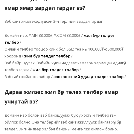
ямар ямар зардал гардаг вэ?
Вэб сайт хийлгэхэд үндсэн 3-н төрлийн зардал гардаг.
Домэйн нэр: *.MN 88,000₮, *.COM 33,000₮ /
жил бүр төлдөг
төлбөр
/
Онлайн төлбөр тооцоо хийх бол SSL: Үнэ нь 100,000₮-c 500,000₮
хооронд /
жил бүр төлдөг төлбөр
/
Вэб байршуулах: Вэбийн хүчин чадлаас хамаарч харилцан адилгүй
төлбөр гарна /
жил бүр төлдөг төлбөр
/
Вэб сайт хийлгэх төлбөр /
зөвхөн эхний удаад төлдөг төлбөр
/
Дараа жилээс жил бүр төлөх төлбөр ямар
учиртай вэ?
Домэйн нэр болон вэб байршуулах буюу хостын төлбөр гэж
ойлгож болно. Энэ төлбөрийг вэб сайт ажиллуулж байгаа хүн бүр
төлдөг. Энгийн үгээр хэлбэл байрны мөнгө гэж ойлгож болно.