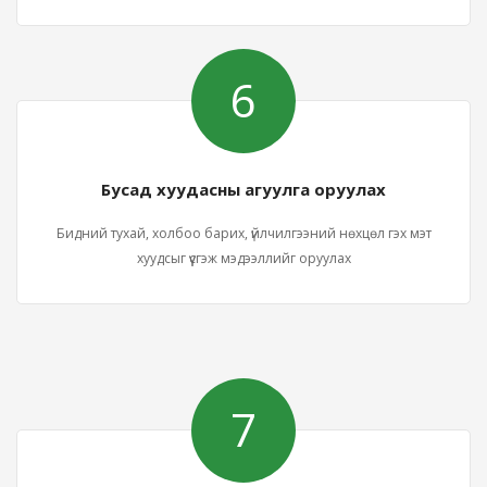
6
Бусад хуудасны агуулга оруулах
Бидний тухай, холбоо барих, үйлчилгээний нөхцөл гэх мэт
хуудсыг үүсгэж мэдээллийг оруулах
7