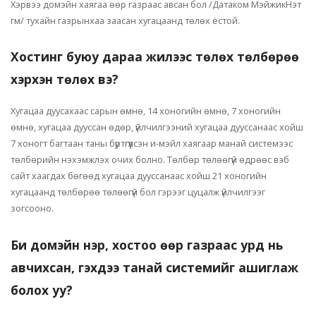
Хэрвээ домэйн хаягаа өөр газраас авсан бол /Датаком МэйжикНэт
гм/ тухайн газрынхаа заасан хугацаанд төлөх ёстой.
Хостинг буюу дараа жилээс төлөх төлбөрөө
хэрхэн төлөх вэ?
Хугацаа дуусахаас сарын өмнө, 14 хоногийн өмнө, 7 хоногийн
өмнө, хугацаа дууссан өдөр, үйлчилгээний хугацаа дууссанаас хойш
7 хоногт багтаан таны бүртгүүлсэн и-мэйл хаягаар манай системээс
төлбөрийн нэхэмжлэх очих болно. Төлбөр төлөөгүй өдрөөс вэб
сайт хаагдах бөгөөд хугацаа дууссанаас хойш 21 хоногийн
хугацаанд төлбөрөө төлөөгүй бол гэрээг цуцалж үйлчилгээг
зогсооно.
Би домэйн нэр, хостоо өөр газраас урд нь
авчихсан, гэхдээ танай системийг ашиглаж
болох уу?