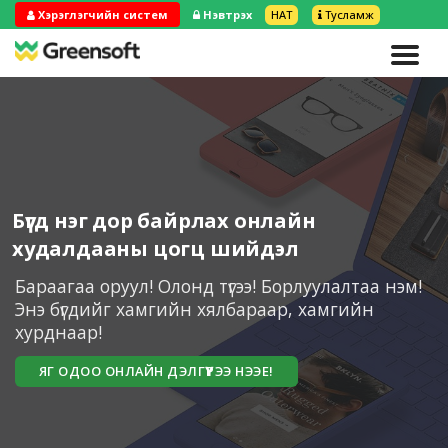
Хэрэглэгчийн систем
Нэвтрэх
НӨАТ
Тусламж
Бүгд нэг дор байрлах онлайн
худалдааны цогц шийдэл
Бараагаа оруул! Олонд түгээ! Борлуулалтаа нэм!
Энэ бүгдийг хамгийн хялбараар, хамгийн
хурднаар!
ЯГ ОДОО ОНЛАЙН ДЭЛГҮҮРЭЭ НЭЭЕ!