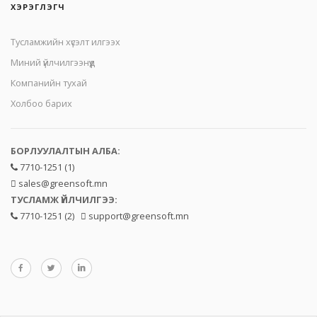
ХЭРЭГЛЭГЧ
Тусламжийн хүсэлт илгээх
Миний үйлчилгээнүүд
Компанийн тухай
Холбоо барих
БОРЛУУЛАЛТЫН АЛБА:
7710-1251 (1)
sales@greensoft.mn
ТУСЛАМЖ ҮЙЛЧИЛГЭЭ:
7710-1251 (2)
support@greensoft.mn