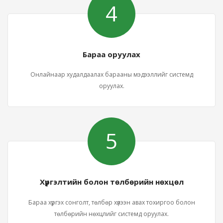
4
Бараа оруулах
Онлайнаар худалдаалах барааны мэдээллийг системд
оруулах.
5
Хүргэлтийн болон төлбөрийн нөхцөл
Бараа хүргэх сонголт, төлбөр хүлээн авах тохиргоо болон
төлбөрийн нөхцлийг системд оруулах.