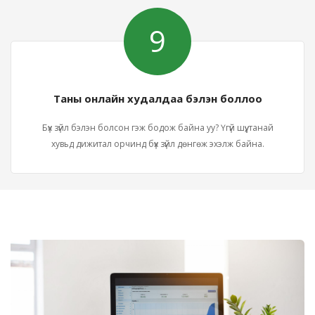
9
Таны онлайн худалдаа бэлэн боллоо
Бүх зүйл бэлэн болсон гэж бодож байна уу? Үгүй шүү, танай
хувьд дижитал орчинд бүх зүйл дөнгөж эхэлж байна.