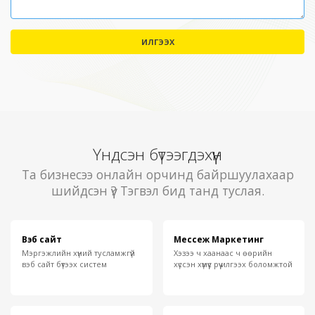
ИЛГЭЭХ
Үндсэн бүтээгдэхүүн
Та бизнесээ онлайн орчинд байршуулахаар
шийдсэн үү? Тэгвэл бид танд туслая.
Вэб сайт
Мессеж Маркетинг
Мэргэжлийн хүний тусламжгүй
Хэзээ ч хаанаас ч өөрийн
вэб сайт бүтээх систем
хүссэн хүмүүс рүү илгээх боломжтой