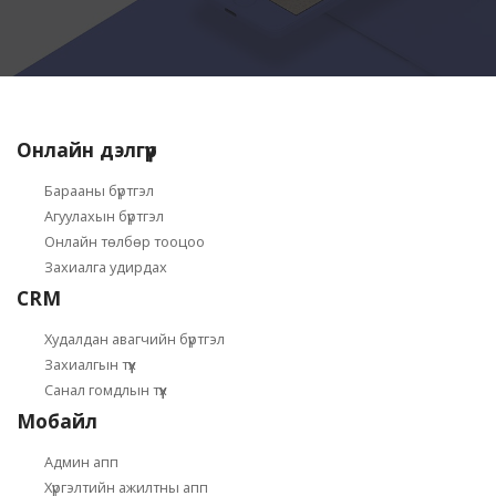
Онлайн дэлгүүр
Барааны бүртгэл
Агуулахын бүртгэл
Онлайн төлбөр тооцоо
Захиалга удирдах
CRM
Худалдан авагчийн бүртгэл
Захиалгын түүх
Санал гомдлын түүх
Мобайл
Админ апп
Хүргэлтийн ажилтны апп