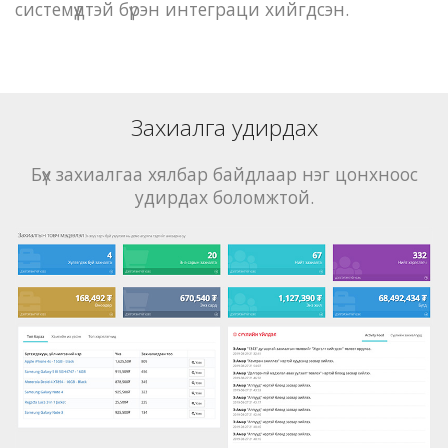
системүүдтэй бүрэн интеграци хийгдсэн.
Захиалга удирдах
Бүх захиалгаа хялбар байдлаар нэг цонхноос
удирдах боломжтой.