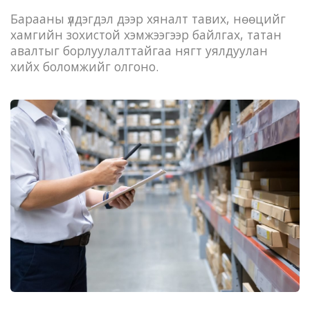
Барааны үлдэгдэл дээр хяналт тавих, нөөцийг
хамгийн зохистой хэмжээгээр байлгах, татан
авалтыг борлуулалттайгаа нягт уялдуулан
хийх боломжийг олгоно.