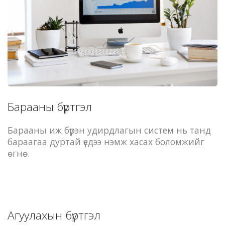
Барааны бүртгэл
Барааны иж бүрэн удирдлагын систем нь танд
бараагаа дуртай үедээ нэмж хасах боломжийг
өгнө.
Агуулахын бүртгэл