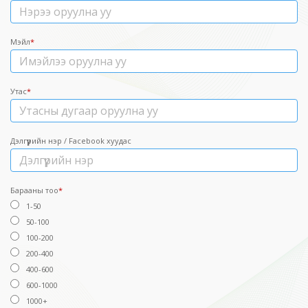
Мэйл
*
Утас
*
Дэлгүүрийн нэр / Facebook хуудас
Барааны тоо
*
1-50
50-100
100-200
200-400
400-600
600-1000
1000+