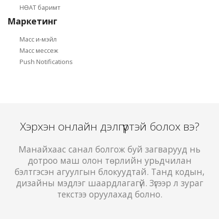
НӨАТ баримт
Маркетинг
Macc и-мэйл
Масс месcеж
Push Notifications
Хэрхэн онлайн дэлгүүртэй болох вэ?
Манайхаас санал болгож буй загварууд нь
дотроо маш олон төрлийн урьдчилан
бэлтгэсэн агуулгын блокуудтай. Танд кодын,
дизайны мэдлэг шаардлагагүй. Зүгээр л зураг
текстээ оруулахад болно.