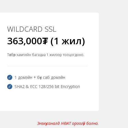
WILDCARD SSL
363,000₮ (1 жил)
Төлбөр хамгийн багадаа 1 жилээр тооцогдоно.
1 домэйн + бүх саб домэйн
SHA2 & ECC 128/256 bit Encryption
Энэхүү саналд НӨАТ ороогүй болно.