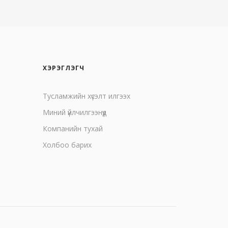
ХЭРЭГЛЭГЧ
Тусламжийн хүсэлт илгээх
Миний үйлчилгээнүүд
Компанийн тухай
Холбоо барих