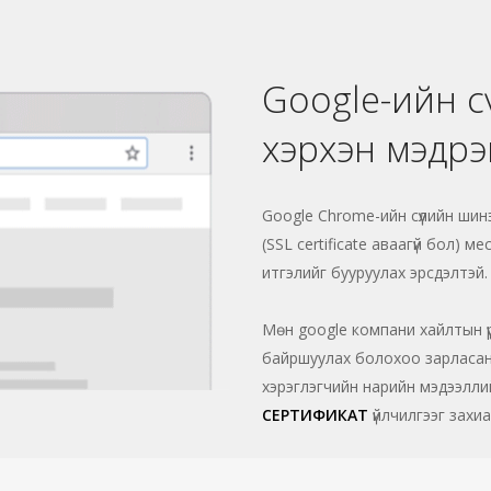
Google-ийн с
хэрхэн мэдрэ
Google Chrome-ийн сүүлийн шин
(SSL certificate аваагүй бол) 
итгэлийг бууруулах эрсдэлтэй.
Мөн google компани хайлтын үр
байршуулах болохоо зарласан 
хэрэглэгчийн нарийн мэдээлли
СЕРТИФИКАТ
үйлчилгээг захи