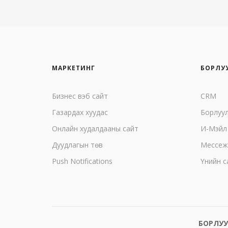
МАРКЕТИНГ
БОРЛУ
Бизнес вэб сайт
CRM
Газардах хуудас
Борлуу
Онлайн худалдааны сайт
И-Мэйл
Дуудлагын төв
Mессеж
Push Notifications
Үнийн с
БОРЛУУ