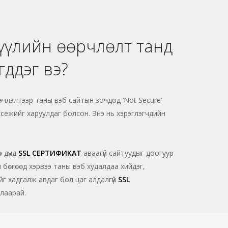
үүлийн өөрчлөлт танд
гддэг вэ?
эчлэлтээр таны вэб сайтын зочдод ‘Not Secure’
мессежийг харуулдаг болсон. Энэ нь хэрэглэгчдийн
 дүнд
SSL СЕРТИФИКАТ
аваагүй сайтуудыг доогуур
бөгөөд хэрвээ таны вэб худалдаа хийдэг,
йг хадгалж авдаг бол цаг алдалгүй
SSL
алаарай.