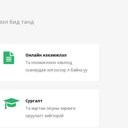
вэл бид танд
Онлайн нэхэмжлэл
Та нэхэмжлэхээ хэвлээд
сканердаж илгээсээр л байна уу
Сургалт
Та өөртөө оюуны хөрөнгө
оруулалт хийгээрэй