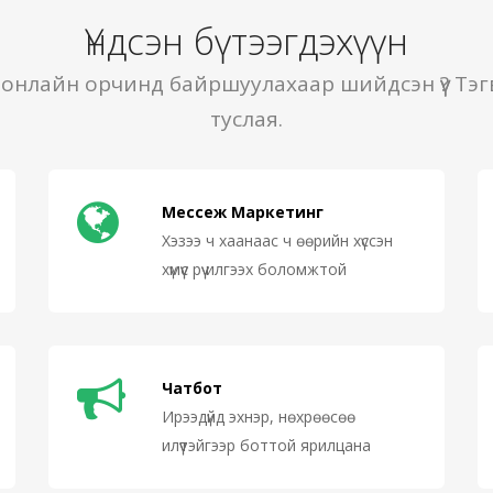
Үндсэн бүтээгдэхүүн
 онлайн орчинд байршуулахаар шийдсэн үү? Тэг
туслая.
Мессеж Маркетинг
Хэзээ ч хаанаас ч өөрийн хүссэн
хүмүүс рүү илгээх боломжтой
Чатбот
Ирээдүйд эхнэр, нөхрөөсөө
илүүтэйгээр боттой ярилцана