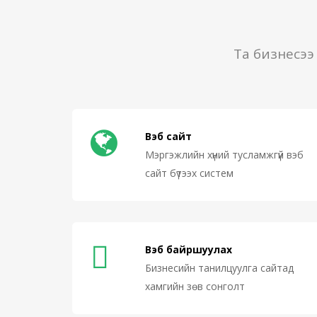
Та бизнесээ
Вэб сайт
Мэргэжлийн хүний тусламжгүй вэб
сайт бүтээх систем
Вэб байршуулах
Бизнесийн танилцуулга сайтад
хамгийн зөв сонголт