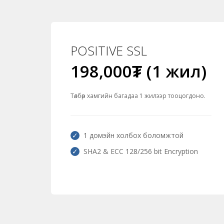
POSITIVE SSL
198,000₮ (1 жил)
Төлбөр хамгийн багадаа 1 жилээр тооцогдоно.
1 домэйн холбох боломжтой
SHA2 & ECC 128/256 bit Encryption