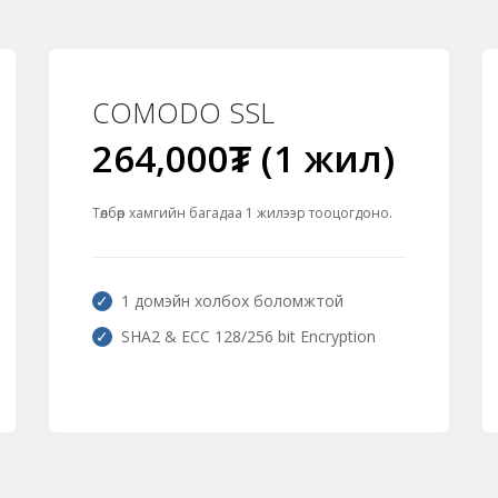
COMODO SSL
264,000₮ (1 жил)
Төлбөр хамгийн багадаа 1 жилээр тооцогдоно.
1 домэйн холбох боломжтой
SHA2 & ECC 128/256 bit Encryption