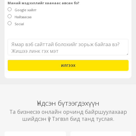
Манай мэдээллийг хаанаас авсан бэ?
Google хайлт
Найзаасаа
Social
ИЛГЭЭХ
Үндсэн бүтээгдэхүүн
Та бизнесээ онлайн орчинд байршуулахаар
шийдсэн үү? Тэгвэл бид танд туслая.