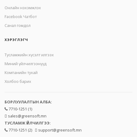
Онлайн нэхэмжлэх
Facebook Чатбот
Санал гомдол
ХЭРЭГЛЭГЧ
Тусламжийн хүсэлт илгээх
Миний үйлчилгээнүүд
Компанийн тухай
Холбоо барих
БОРЛУУЛАЛТЫН АЛБА:
7710-1251 (1)
sales@greensoft.mn
ТУСЛАМЖ ҮЙЛЧИЛГЭЭ:
7710-1251 (2)
support@greensoft.mn