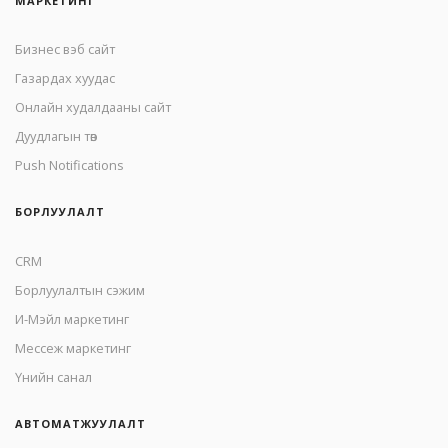
МАРКЕТИНГ
Бизнес вэб сайт
Газардах хуудас
Онлайн худалдааны сайт
Дуудлагын төв
Push Notifications
БОРЛУУЛАЛТ
CRM
Борлуулалтын сэжим
И-Мэйл маркетинг
Mессеж маркетинг
Үнийн санал
АВТОМАТЖУУЛАЛТ