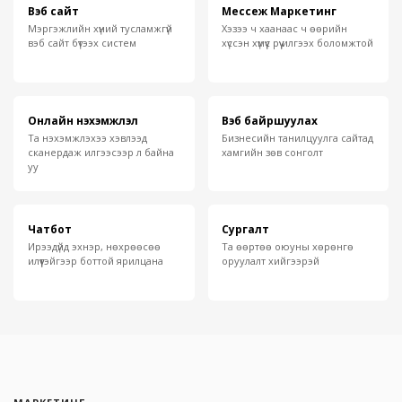
Вэб сайт
Мессеж Маркетинг
Мэргэжлийн хүний тусламжгүй
Хэзээ ч хаанаас ч өөрийн
вэб сайт бүтээх систем
хүссэн хүмүүс рүү илгээх боломжтой
Онлайн нэхэмжлэл
Вэб байршуулах
Та нэхэмжлэхээ хэвлээд
Бизнесийн танилцуулга сайтад
сканердаж илгээсээр л байна
хамгийн зөв сонголт
уу
Чатбот
Сургалт
Ирээдүйд эхнэр, нөхрөөсөө
Та өөртөө оюуны хөрөнгө
илүүтэйгээр боттой ярилцана
оруулалт хийгээрэй