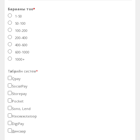
Барааны тоо
*
1-50
50-100
100-200
200-400
400-600
600-1000
1000+
Төлбөрийн систем
*
Qpay
SocialPay
Storepay
Pocket
Sono, Lend
Нэхэмжлэлээр
DigiPay
Дансаар