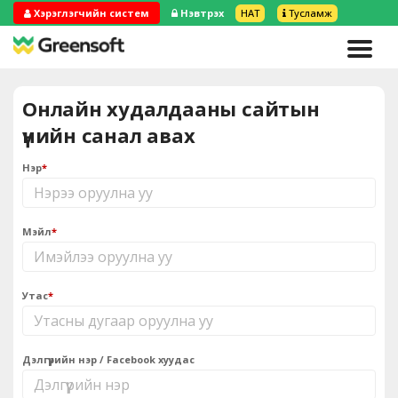
Хэрэглэгчийн систем
Нэвтрэх
НӨАТ
Тусламж
Онлайн худалдааны сайтын
үнийн санал авах
Нэр
*
Мэйл
*
Утас
*
Дэлгүүрийн нэр / Facebook хуудас