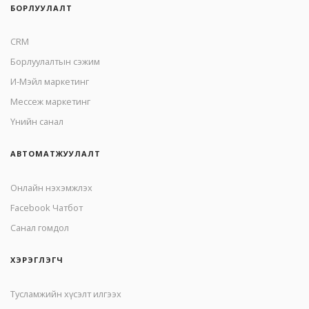
БОРЛУУЛАЛТ
CRM
Борлуулалтын сэжим
И-Мэйл маркетинг
Mессеж маркетинг
Үнийн санал
АВТОМАТЖУУЛАЛТ
Онлайн нэхэмжлэх
Facebook Чатбот
Санал гомдол
ХЭРЭГЛЭГЧ
Тусламжийн хүсэлт илгээх