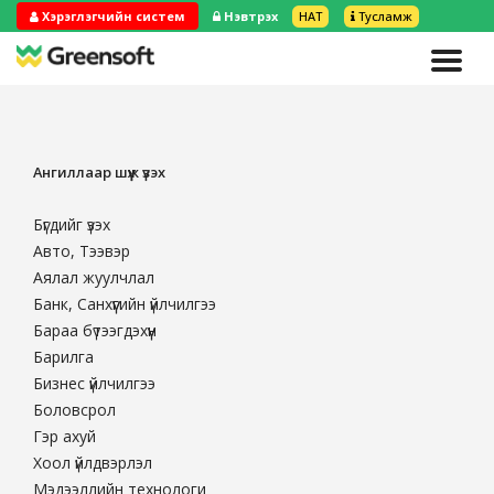
Хэрэглэгчийн систем
Нэвтрэх
НӨАТ
Тусламж
Ангиллаар шүүж үзэх
Бүгдийг үзэх
Авто, Тээвэр
Аялал жуулчлал
Банк, Санхүүгийн үйлчилгээ
Бараа бүтээгдэхүүн
Барилга
Бизнес үйлчилгээ
Боловсрол
Гэр ахуй
Хоол үйлдвэрлэл
Мэдээллийн технологи