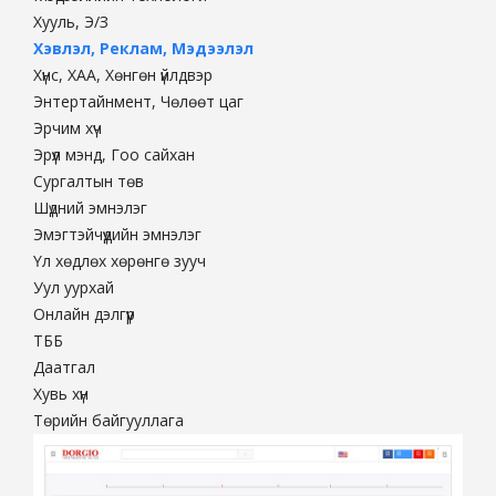
Хууль, Э/З
Хэвлэл, Реклам, Мэдээлэл
Хүнс, ХАА, Хөнгөн үйлдвэр
Энтертайнмент, Чөлөөт цаг
Эрчим хүч
Эрүүл мэнд, Гоо сайхан
Сургалтын төв
Шүдний эмнэлэг
Эмэгтэйчүүдийн эмнэлэг
Үл хөдлөх хөрөнгө зууч
Уул уурхай
Онлайн дэлгүүр
ТББ
Даатгал
Хувь хүн
Төрийн байгууллага