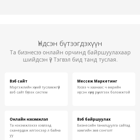
Үндсэн бүтээгдэхүүн
Та бизнесээ онлайн орчинд байршуулахаар
шийдсэн үү? Тэгвэл бид танд туслая.
Вэб сайт
Мессеж Маркетинг
Мэргэжлийн хүний тусламжгүй
Хэзээ ч хаанаас ч өөрийн
вэб сайт бүтээх систем
хүссэн хүмүүс рүү илгээх боломжтой
Онлайн нэхэмжлэл
Вэб байршуулах
Та нэхэмжлэхээ хэвлээд
Бизнесийн танилцуулга сайтад
сканердаж илгээсээр л байна
хамгийн зөв сонголт
уу