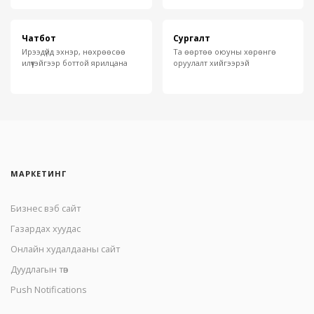
Чатбот
Сургалт
Ирээдүйд эхнэр, нөхрөөсөө
Та өөртөө оюуны хөрөнгө
илүүтэйгээр боттой ярилцана
оруулалт хийгээрэй
МАРКЕТИНГ
Бизнес вэб сайт
Газардах хуудас
Онлайн худалдааны сайт
Дуудлагын төв
Push Notifications