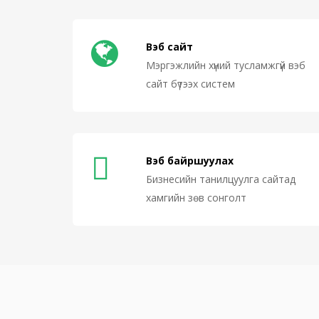
Вэб сайт
Мэргэжлийн хүний тусламжгүй вэб
сайт бүтээх систем
Вэб байршуулах
Бизнесийн танилцуулга сайтад
хамгийн зөв сонголт