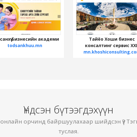
санхүү Бизнесийн академи
Тайёо Хоши бизнес
todsankhuu.mn
консалтинг сервис ХХ
mn.khoshiconsulting.c
Үндсэн бүтээгдэхүүн
 онлайн орчинд байршуулахаар шийдсэн үү? Тэг
туслая.