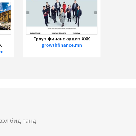
Гроут финанс аудит ХХК
К
growthfinance.mn
om
вэл бид танд