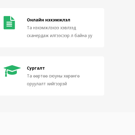
Онлайн нэхэмжлэл
Та нэхэмжлэхээ хэвлээд
сканердаж илгээсээр л байна уу
Сургалт
Та өөртөө оюуны хөрөнгө
оруулалт хийгээрэй