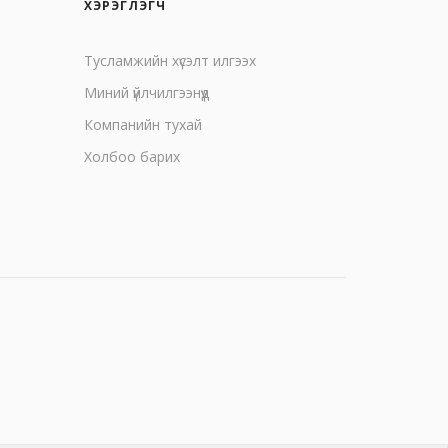
ХЭРЭГЛЭГЧ
Тусламжийн хүсэлт илгээх
Миний үйлчилгээнүүд
Компанийн тухай
Холбоо барих