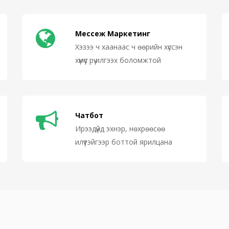
Мессеж Маркетинг
Хэзээ ч хаанаас ч өөрийн хүссэн
хүмүүс рүү илгээх боломжтой
Чатбот
Ирээдүйд эхнэр, нөхрөөсөө
илүүтэйгээр боттой ярилцана