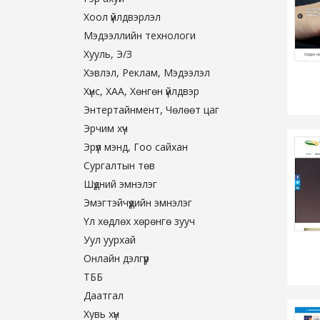
Хоол үйлдвэрлэл
Мэдээллийн технологи
Хууль, Э/З
Хэвлэл, Реклам, Мэдээлэл
Хүнс, ХАА, Хөнгөн үйлдвэр
Энтертайнмент, Чөлөөт цаг
Эрчим хүч
Эрүүл мэнд, Гоо сайхан
Сургалтын төв
Шүдний эмнэлэг
Эмэгтэйчүүдийн эмнэлэг
Үл хөдлөх хөрөнгө зууч
Уул уурхай
Онлайн дэлгүүр
ТББ
Даатгал
Хувь хүн