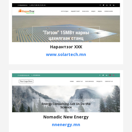
Нарантээг ХХК
www.solartech.mn
Nomadic New Energy
nnenergy.mn