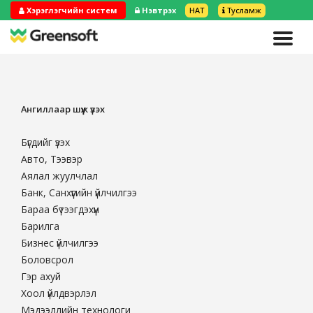
Хэрэглэгчийн систем
Нэвтрэх
НӨАТ
Тусламж
Ангиллаар шүүж үзэх
Бүгдийг үзэх
Авто, Тээвэр
Аялал жуулчлал
Банк, Санхүүгийн үйлчилгээ
Бараа бүтээгдэхүүн
Барилга
Бизнес үйлчилгээ
Боловсрол
Гэр ахуй
Хоол үйлдвэрлэл
Мэдээллийн технологи