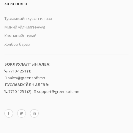
ХЭРЭГЛЭГЧ
Тусламжийн хүсэлт илгээх
Миний үйлчилгээнүүд
Компанийн тухай
Холбоо барих
БОРЛУУЛАЛТЫН АЛБА:
7710-1251 (1)
sales@greensoft.mn
ТУСЛАМЖ ҮЙЛЧИЛГЭЭ:
7710-1251 (2)
support@greensoft.mn