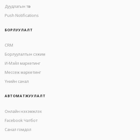
Дуудлагын төв
Push Notifications
БОРЛУУЛАЛТ
CRM
Борлуулалтын сэжим
И-Мэйл маркетинг
Mессеж маркетинг
Үнийн санал
АВТОМАТЖУУЛАЛТ
Онлайн нэхэмжлэх
Facebook Чатбот
Санал гомдол