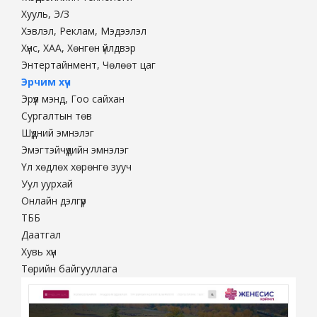
Хууль, Э/З
Хэвлэл, Реклам, Мэдээлэл
Хүнс, ХАА, Хөнгөн үйлдвэр
Энтертайнмент, Чөлөөт цаг
Эрчим хүч
Эрүүл мэнд, Гоо сайхан
Сургалтын төв
Шүдний эмнэлэг
Эмэгтэйчүүдийн эмнэлэг
Үл хөдлөх хөрөнгө зууч
Уул уурхай
Онлайн дэлгүүр
ТББ
Даатгал
Хувь хүн
Төрийн байгууллага