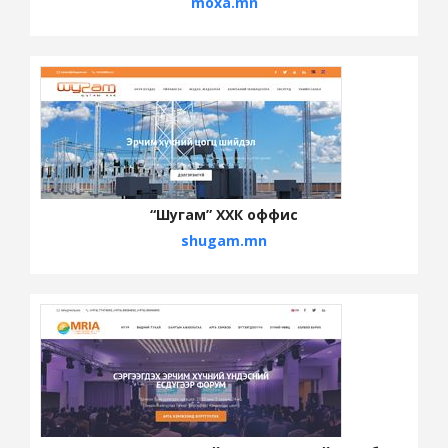
moxa.mn
“Шугам” ХХК оффис
shugam.mn