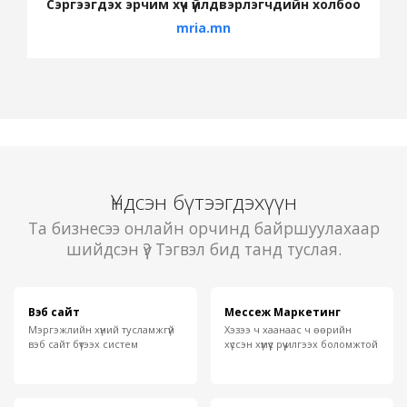
Сэргээгдэх эрчим хүч үйлдвэрлэгчдийн холбоо
mria.mn
Үндсэн бүтээгдэхүүн
Та бизнесээ онлайн орчинд байршуулахаар
шийдсэн үү? Тэгвэл бид танд туслая.
Вэб сайт
Мессеж Маркетинг
Мэргэжлийн хүний тусламжгүй
Хэзээ ч хаанаас ч өөрийн
вэб сайт бүтээх систем
хүссэн хүмүүс рүү илгээх боломжтой