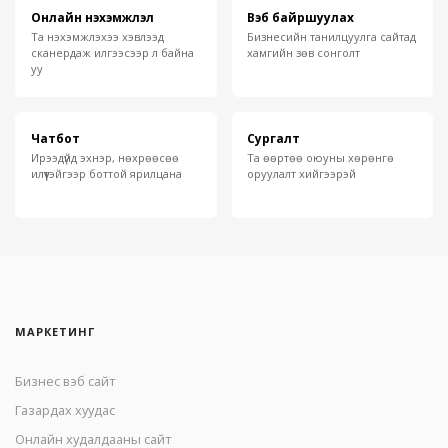
Онлайн нэхэмжлэл
Вэб байршуулах
Та нэхэмжлэхээ хэвлээд
Бизнесийн танилцуулга сайтад
сканердаж илгээсээр л байна
хамгийн зөв сонголт
уу
Чатбот
Сургалт
Ирээдүйд эхнэр, нөхрөөсөө
Та өөртөө оюуны хөрөнгө
илүүтэйгээр боттой ярилцана
оруулалт хийгээрэй
МАРКЕТИНГ
Бизнес вэб сайт
Газардах хуудас
Онлайн худалдааны сайт