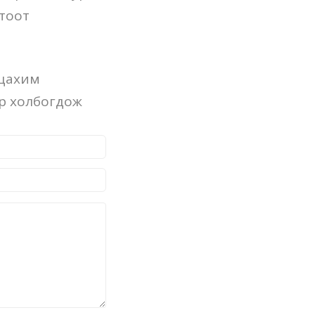
тоот
 цахим
ар холбогдож