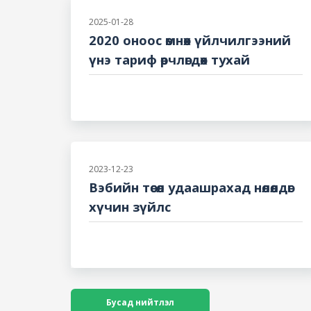
2025-01-28
2020 оноос өмнөх үйлчилгээний
үнэ тариф өөрчлөгдөх тухай
2023-12-23
Вэбийн төсөл удаашрахад нөлөөлдөг
хүчин зүйлс
Бусад нийтлэл