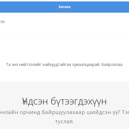
Бичих
:06
Та энэ нийтлэлийг найзуудтайгаа хуваалцаарай. Баярлалаа.
Үндсэн бүтээгдэхүүн
онлайн орчинд байршуулахаар шийдсэн үү? Тэ
туслая.