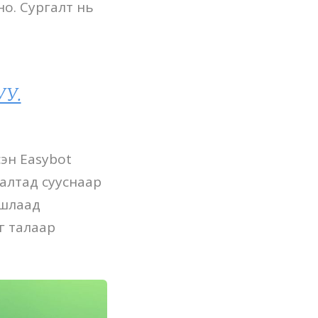
о. Сургалт нь
УУ.
сэн Easybot
ргалтад сууснаар
ашлаад
г талаар