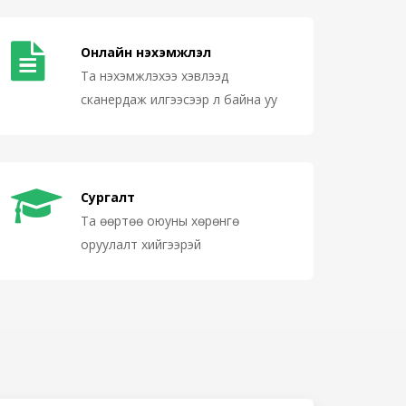
Онлайн нэхэмжлэл
Та нэхэмжлэхээ хэвлээд
сканердаж илгээсээр л байна уу
Сургалт
Та өөртөө оюуны хөрөнгө
оруулалт хийгээрэй