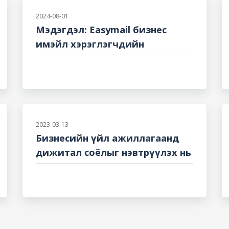
2024-08-01
Мэдэгдэл: Easymail бизнес
имэйл хэрэглэгчдийн
анхааралд
2023-03-13
Бизнесийн үйл ажиллагаанд
дижитал соёлыг нэвтрүүлэх нь