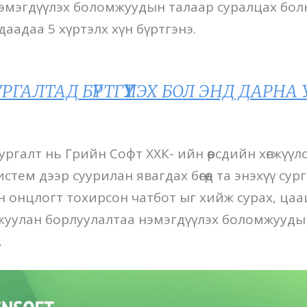
эмэгдүүлэх боломжуудын талаар суралцах болн
удаадаа 5 хүртэлх хүн бүртгэнэ.
РГАЛТАД БҮРТГҮҮЛЭХ БОЛ ЭНД ДАРНА 
х сургалт нь Грийн Софт ХХК- ийн өөрсдийн хөгжүүл
истем дээр суурилан явагдах бөгөөд та энэхүү су
йн онцлогт тохирсон чатбот ыг хийж сурах, ца
уулан борлуулалтаа нэмэгдүүлэх боломжууды
.