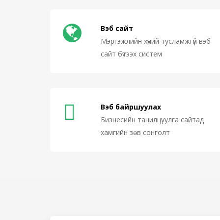
Вэб сайт
Мэргэжлийн хүний тусламжгүй вэб
сайт бүтээх систем
Вэб байршуулах
Бизнесийн танилцуулга сайтад
хамгийн зөв сонголт