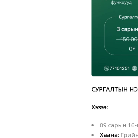
СУРГАЛТЫН Н
Хэзээ:
09 сарын 16-
Хаана:
Грийн 