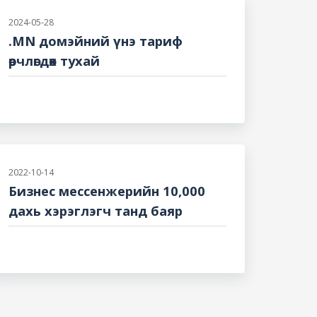
2024-05-28
.MN домэйний үнэ тариф
өөрчлөгдөх тухай
2022-10-14
Бизнес мессенжерийн 10,000
дахь хэрэглэгч танд баяр
хүргэе.