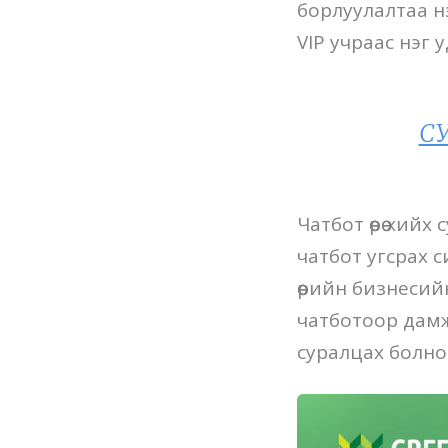
борлуулалтаа н
VIP учраас нэг 
СУ
Чатбот өөрөө хий
чатбот угсрах с
өөрийн бизнеси
чатботоор дамж
суралцах болно