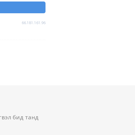
66.181.161.96
гвэл бид танд