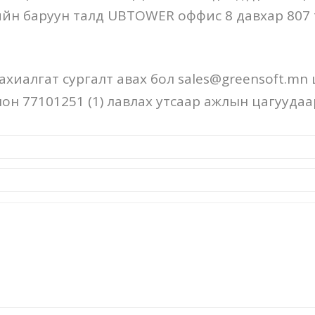
ийн баруун талд UBTOWER оффис 8 давхар 807 
ахиалгат сургалт авах бол sales@greensoft.mn
он 77101251 (1) лавлах утсаар ажлын цагууда
.