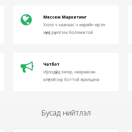
Мессеж Маркетинг
Хэзээ ч хаанаас ч өөрийн хүссэн
хүмүүс рүү илгээх боломжтой
Чатбот
Ирээдүйд эхнэр, нөхрөөсөө
илүүтэйгээр боттой ярилцана
Бусад нийтлэл