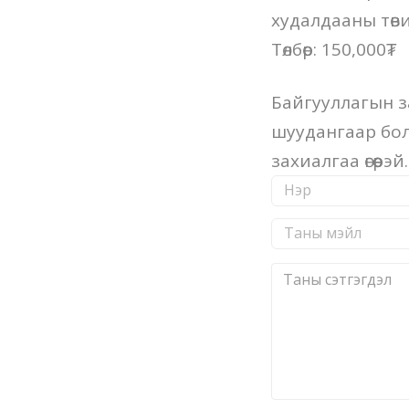
худалдааны төв
Төлбөр: 150,000₮
Байгууллагын з
шуудангаар бол
захиалгаа өгөөрэй