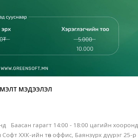
ЭМЭЛТ МЭДЭЭЛЭЛ
нд Баасан гарагт 14:00 - 18:00 цагийн хооронд
Софт ХХК-ийн төв оффис, Баянзүрх дүүрэг 25-р