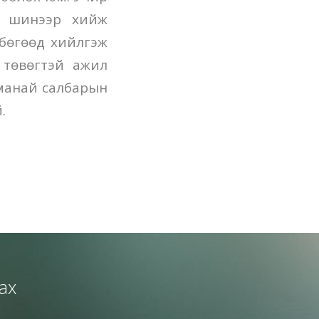
н шинээр хийж
бөгөөд хийлгэж
 төвөгтэй ажил
 манай салбарын
.
ах