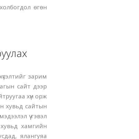
ч холбогдол өгөн
руулах
хүсэлтийг зарим
лагын сайт дээр
йтруугаа хүн орж
йн хувьд сайтын
дээлэл үү гэвэл
 хувьд хамгийн
сдад, ялангуяа