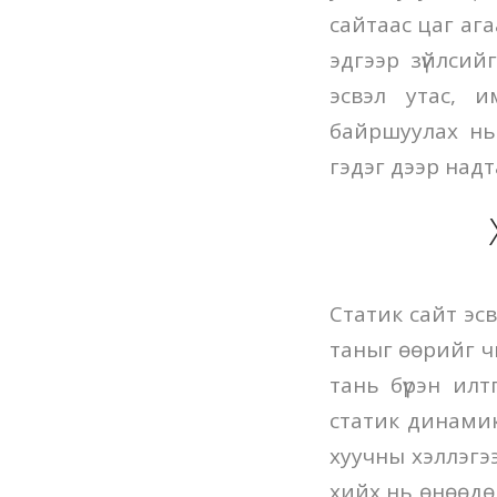
сайтаас цаг ага
эдгээр зүйлсий
эсвэл утас, и
байршуулах нь 
гэдэг дээр над
Статик сайт эсв
таныг өөрийг ч
тань бүрэн ил
статик динамик 
хуучны хэллэгэ
хийх нь өнөөдөр