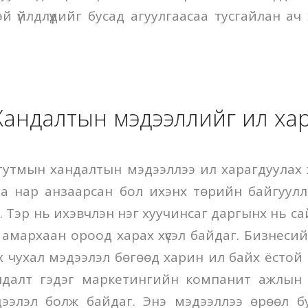
эй үйлдлүүдийг бусад агуулгаасаа тусгайлан а
Хандалтын мэдээллийг ил ха
утмын хандалтын мэдээллээ ил харагдуулах 
г. Та нар анзаарсан бол ихэнх төрийн байгуул
 Тэр нь ихэвчлэн нэг хуучинсаг даргынх нь са
 амархаан ороод харах хүсэл байдаг. Бизнеси
 чухал мэдээлэл бөгөөд харин ил байх ёстой мэ
хандалт гэдэг маркетингийн компанит ажлын
дээлэл болж байдаг. Энэ мэдээллээ өрөөл бу