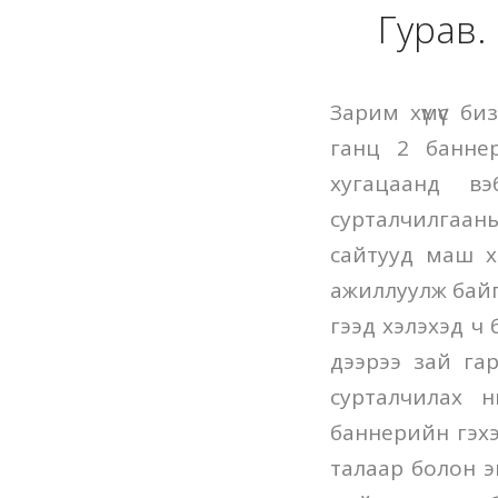
Гурав.
Зарим хүмүүс б
ганц 2 баннер
хугацаанд в
сурталчилгаан
сайтууд маш х
ажиллуулж байг
гээд хэлэхэд ч 
дээрээ зай гар
сурталчилах н
баннерийн гэхээ
талаар болон э