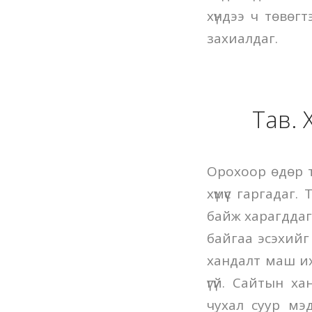
хүндээ ч төвөгт
захиалдаг.
Тав. 
Орохоор өдөр т
хүмүүс гаргада
байж харагддаг.
байгаа эсэхийг
хандалт маш их
үгүй. Сайтын 
чухал суур мэ