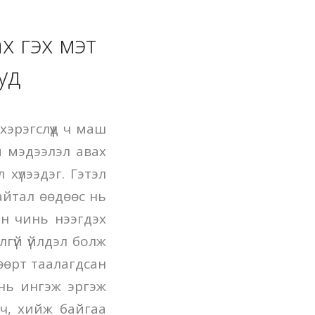
х гэх мэт
уд
хэрэгслүүд ч маш
эй мэдээлэл авах
 хүлээдэг. Гэтэл
байтал өөдөөс нь
ын чинь нээгдэх
лгүй үйлдэл болж
 өөрт таалагдсан
 нь ингэж эргэж
 ч, хийж байгаа