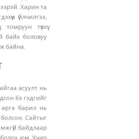
зээрэй. Харин та
хүүн үйлчилгээ,
томруун түлхүү
ой байх боловуу
ж байна.
т
байгаа асуулт нь
дсон бэ гэдгийг
 арга барил нь
г болсон. Сайтыг
омжгүй байдлаар
й болох юм. Учир