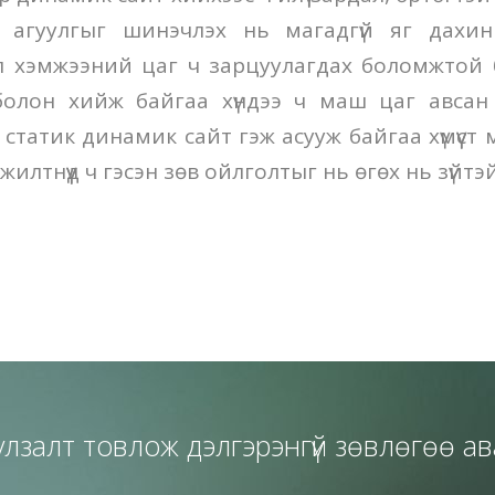
к агуулгыг шинэчлэх нь магадгүй яг дахи
л хэмжээний цаг ч зарцуулагдах боломжтой 
 болон хийж байгаа хүндээ ч маш цаг авсан
 статик динамик сайт гэж асууж байгаа хүмүүст
илтнүүд ч гэсэн зөв ойлголтыг нь өгөх нь зүйтэй
улзалт товлож дэлгэрэнгүй зөвлөгөө ав