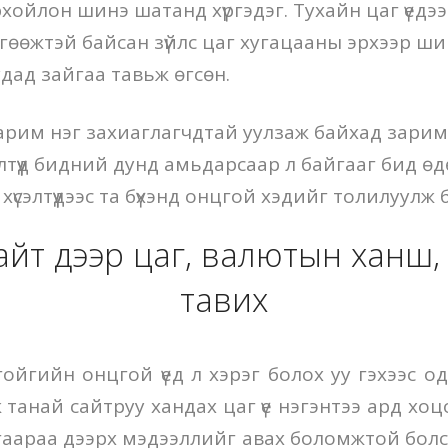
ойлон шинэ шатанд хүргэдэг. Тухайн цаг үедээ х
өгөөжтэй байсан зүйлс цаг хугацааны эрхээр ш
ад зайгаа тавьж өгсөн.
зарим нэг захиаглагчдтай уулзаж байхад зарим
лтүүд бидний дунд амьдарсаар л байгааг бид ө
 хүсэлтүүдээс та бүхэнд онцгой хэдийг толилуулж
айт дээр цаг, валютын ханш,
тавих
йгийн онцгой үед л хэрэг болох уу гэхээс одоо
 танай сайтруу хандах цаг үе нэгэнтээ ард хоцор
агаараа дээрх мэдээллийг авах боломжтой болсо