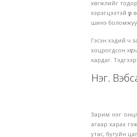
хөгжлийг тодорх
хэрэгцээтэй үр 
шинэ боломжууд
Гэсэн хэдий ч 
хоцрогдсон хүсэ
хардаг. Тэдгээр
Нэг. Вэбс
Зарим нэг онцго
агаар харах гэж
утас, бугуйн ц