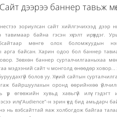
 Сайт дээрээ баннер тавьж мөн
изнестээ зориулсан сайт хийлгэчихээд дээр 
 тавимаар байна гэсэн хүсэлт ирүүлдэг. Ур
эбсайтаар мөнгө олох боломжуудын н
ы арга байсан. Харин одоо бол баннер тави
овор. Зөвхөн баннер сурталчилгааныхаа мө
аа мэдээний сайт ч монголд өнөөдөр ховор… з
буруудахгүй болов уу. Хүний сайтын сурталчил
гаж байршуулахын оронд өөрийнхөө үйлчилгээ
ь үр өгөөжийн хувьд хавьгүй илүү гэдэгт 
сээ илүү “Audience”-н эрин үед бид амьдарч ба
нэ нь вэбсайттай яаж холбогдож байгаа тала