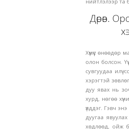
нийтлэлээр та б
Дөрөв. О
х
Хүмүүс өнөөдөр 
олон болсон. Үү
сувгуудаа илүү 
хэрэгтэй зөвлөг
дуу явах нь зо
хурд, нөгөө хүн
үлддэг. Гэвч эн
дуугаа явуулах
хөдлөөд, ойж б