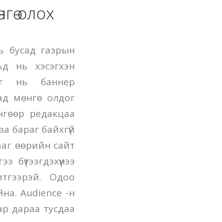
гө олох
нь бусад газрын
ьд нь хэсэгхэн
эг нь баннер
ад мөнгө олдог
нгөөр редакцаа
а бараг байхгүй
гааг өөрийн сайт
 бүтээгдэхүүнээ
итгээрэй. Одоо
йна. Audience -н
ар дараа тусдаа