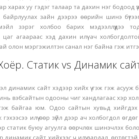
ар харах уу гэдэг талаар та дахин нэг бодоод ү
г байрлуулах зайн дээрээ өөрийн шинэ бүтээгдэ
мэйл зэрэг холбоо барих мэдээллүүдээ тод 
цаг агаараас хэд дахин илүү ач холбогдолт
тай олон мэргэжилтэн санал нэг байна гэж итгэ
Хоёр. Статик vs Динамик сай
эл динамик сайт хэдээр хийх үү гэж гэж асууж 
инь вэбсайтын одооны чиг хандлагаас хэр хол
тгэж байгаа юм. Одоо сайтын хувьд хийгдэх
гэхээсээ илүү өөр зүйл дээр ач холбогдол өгдө
эр статик буюу агуулга өөрчлөх шинэчлэх бол
 динамик сайт хийхээс ч илүү зардал, өртөгтэ