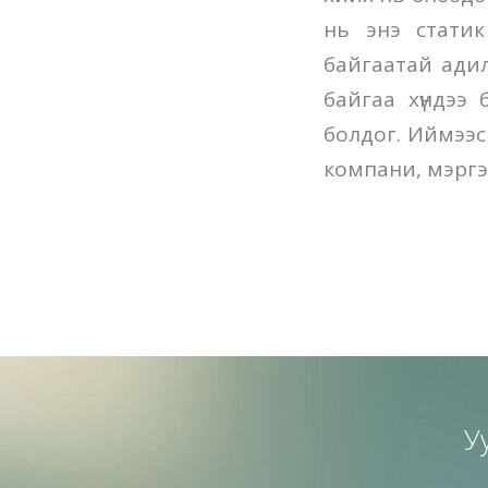
нь энэ стати
байгаатай ади
байгаа хүндээ
болдог. Иймээс
компани, мэргэж
У