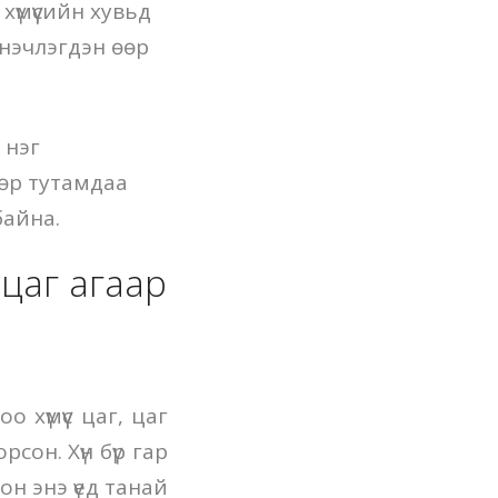
үмүүсийн хувьд
инэчлэгдэн өөр
 нэг
дөр тутамдаа
 байна.
 цаг агаар
 хүмүүс цаг, цаг
сон. Хүн бүр гар
н энэ үед танай