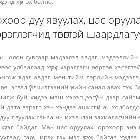
үхэнд хүргэх болно.
рохоор дуу явуулах, цас оруула
эрэглэгчид төвөгтэй шаардлагу
маш олон сувгаар мэдээлэл авдаг, мэдээллийн 
нээс улбаалаад хүмүүс хэрэглэгч өөртөө хэрэгт
сонгож үздэг авдаг мөн тийм төрлийн мэдээлэл
өө, эсвэл үйлчилгээний үнийн санал авах гэж 
чилж буй хүндээ маш хэрэгцээгүйн дээр сайт
ий дата зэрэгт хэн хэндээ ашиггүй ач холбогдо
э дуу явуулах санаа нь ихэвчлэн захиалагчийн
 хүсэл байдаг. Мөн цас оруулах, орохоор энэ
уугаад гарч ирэх гэх мэт үзэж байгаа хүндээ