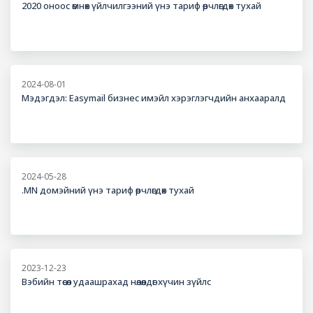
2020 оноос өмнөх үйлчилгээний үнэ тариф өөрчлөгдөх тухай
2024-08-01
Мэдэгдэл: Easymail бизнес имэйл хэрэглэгчдийн анхааралд
2024-05-28
.MN домэйний үнэ тариф өөрчлөгдөх тухай
2023-12-23
Вэбийн төсөл удаашрахад нөлөөлдөг хүчин зүйлс