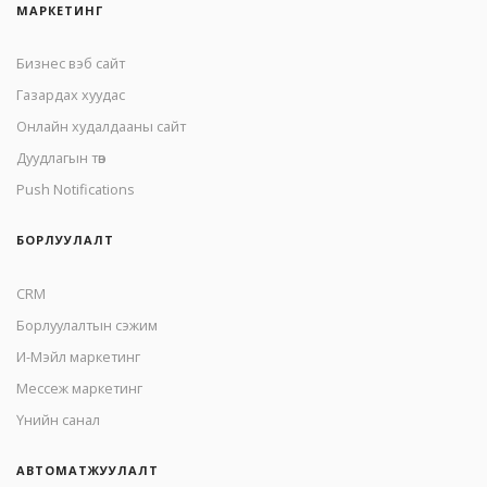
МАРКЕТИНГ
Бизнес вэб сайт
Газардах хуудас
Онлайн худалдааны сайт
Дуудлагын төв
Push Notifications
БОРЛУУЛАЛТ
CRM
Борлуулалтын сэжим
И-Мэйл маркетинг
Mессеж маркетинг
Үнийн санал
АВТОМАТЖУУЛАЛТ