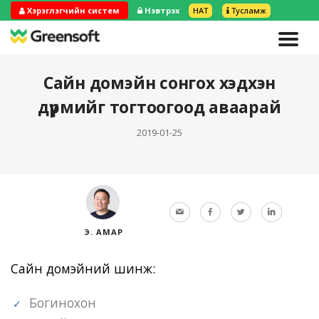
Хэрэглэгчийн систем
Нэвтрэх
НӨАТ
Тусламж
Сайн домэйн сонгох хэдхэн
дүрмийг тогтоогоод аваарай
2019-01-25
Э. АМАР
Сайн домэйний шинж:
Богинохон