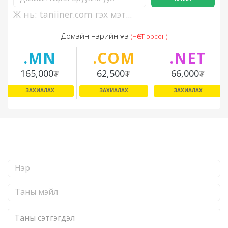
Ж нь: taniiner.com гэх мэт...
Домэйн нэрийн үнэ
(НӨАТ орсон)
.MN
.COM
.NET
165,000
₮
62,500
₮
66,000
₮
ЗАХИАЛАХ
ЗАХИАЛАХ
ЗАХИАЛАХ