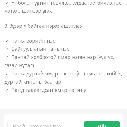
Үг болон үгүүдийг товчлох, алдаатай бичих гэх
мэтээр шинээр үүсгэх
3. Зүгээр л байгаа нэрээ ашиглах
Таны өөрийн нэр
Байгууллагын тань нэр
Тантай холбоотой ямар нэгэн нэр (уул ус,
газар нутаг)
Таны дуртай ямар нэгэн зүйл (амьтан, хобби,
дуртай киноны баатар)
Танд таалагдсан ямар нэгэн үг
ХАЙХ