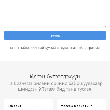
Бичих
Та энэ нийтлэлийг найзуудтайгаа хуваалцаарай. Баярлалаа.
Үндсэн бүтээгдэхүүн
Та бизнесээ онлайн орчинд байршуулахаар
шийдсэн үү? Тэгвэл бид танд туслая.
Вэб сайт
Мессеж Маркетинг