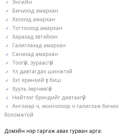
Энгийн
Бичихэд амархан
Хэлэхэд амархан
Тогтооход амархан
Харахад эвтэйхэн
Галиглахад амархан
Санахад амархан
Тоогүй, зураасгүй
Үл давтагдах шинжтэй
Хэт ерөнхий үг биш
Хууль зөрчөөгүй
Нийтлэг брэндийг давтаагүй
Англиар ч, монголоор ч галиглаж бичих
боломжтой
Домэйн нэр гаргаж авах гурван арга: