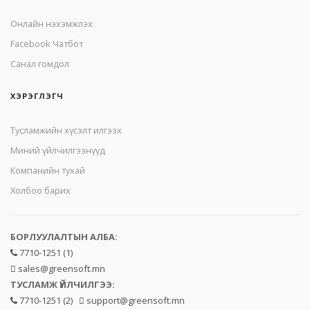
Онлайн нэхэмжлэх
Facebook Чатбот
Санал гомдол
ХЭРЭГЛЭГЧ
Тусламжийн хүсэлт илгээх
Миний үйлчилгээнүүд
Компанийн тухай
Холбоо барих
БОРЛУУЛАЛТЫН АЛБА:
7710-1251 (1)
sales@greensoft.mn
ТУСЛАМЖ ҮЙЛЧИЛГЭЭ:
7710-1251 (2)
support@greensoft.mn