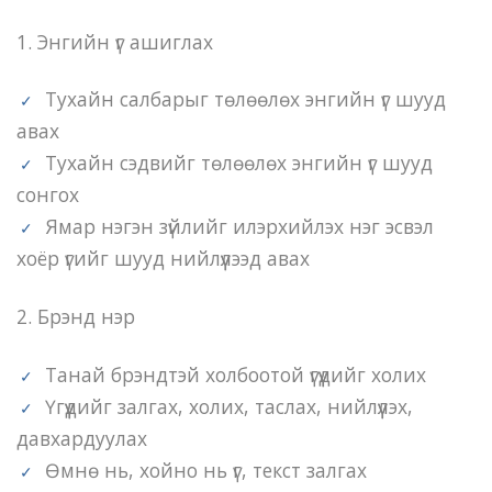
1. Энгийн үг ашиглах
Тухайн салбарыг төлөөлөх энгийн үг шууд
авах
Тухайн сэдвийг төлөөлөх энгийн үг шууд
сонгох
Ямар нэгэн зүйлийг илэрхийлэх нэг эсвэл
хоёр үгийг шууд нийлүүлээд авах
2. Брэнд нэр
Танай брэндтэй холбоотой үгүүдийг холих
Үгүүдийг залгах, холих, таслах, нийлүүлэх,
давхардуулах
Өмнө нь, хойно нь үг, текст залгах