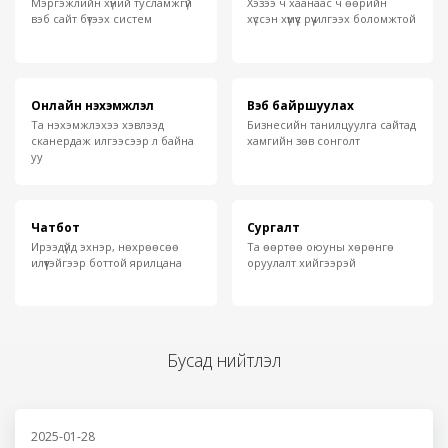
Мэргэжлийн хүний тусламжгүй
Хэзээ ч хаанаас ч өөрийн
вэб сайт бүтээх систем
хүссэн хүмүүс рүү илгээх боломжтой
Онлайн нэхэмжлэл
Вэб байршуулах
Та нэхэмжлэхээ хэвлээд
Бизнесийн танилцуулга сайтад
сканердаж илгээсээр л байна
хамгийн зөв сонголт
уу
Чатбот
Сургалт
Ирээдүйд эхнэр, нөхрөөсөө
Та өөртөө оюуны хөрөнгө
илүүтэйгээр боттой ярилцана
оруулалт хийгээрэй
Бусад нийтлэл
2025-01-28