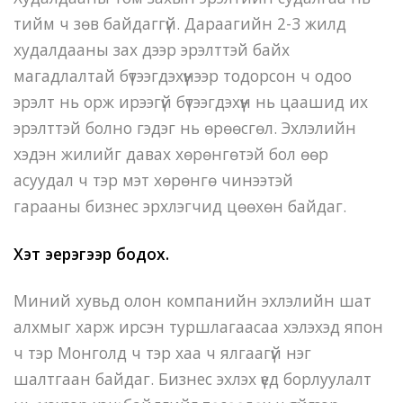
тийм ч зөв байдаггүй. Дараагийн 2-3 жилд
худалдааны зах дээр эрэлттэй байх
магадлалтай бүтээгдэхүүнээр тодорсон ч одоо
эрэлт нь орж ирээгүй бүтээгдэхүүн нь цаашид их
эрэлттэй болно гэдэг нь өрөөсгөл. Эхлэлийн
хэдэн жилийг давах хөрөнгөтэй бол өөр
асуудал ч тэр мэт хөрөнгө чинээтэй
гарааны бизнес эрхлэгчид цөөхөн байдаг.
Хэт эерэгээр бодох.
Миний хувьд олон компанийн эхлэлийн шат
алхмыг харж ирсэн туршлагаасаа хэлэхэд япон
ч тэр Монголд ч тэр хаа ч ялгаагүй нэг
шалтгаан байдаг. Бизнес эхлэх үед борлуулалт