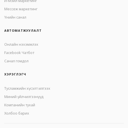
И-Мэйл маркетинг
Mессеж маркетинг
Үнийн санал
АВТОМАТЖУУЛАЛТ
Онлайн нэхэмжлэх
Facebook Чатбот
Санал гомдол
ХЭРЭГЛЭГЧ
Тусламжийн хүсэлт илгээх
Миний үйлчилгээнүүд
Компанийн тухай
Холбоо барих