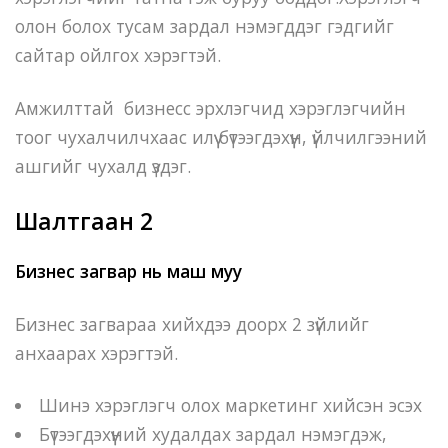
олон болох тусам зардал нэмэгддэг гэдгийг
сайтар ойлгох хэрэгтэй.
Амжилттай бизнесс эрхлэгчид хэрэглэгчийн
тоог чухалчилчхаас илүү бүтээгдэхүүн, үйлчилгээний
ашгийг чухалд үздэг.
Шалтгаан 2
Бизнес загвар нь маш муу
Бизнес загвараа хийхдээ доорх 2 зүйлийг
анхаарах хэрэгтэй.
Шинэ хэрэглэгч олох маркетинг хийсэн эсэх
Бүтээгдэхүүний худалдах зардал нэмэгдэж,