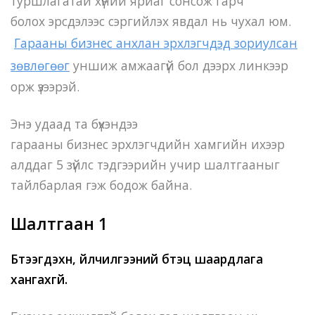
туршлагатай хүний яриаг сонсож гарч
болох эрсдэлээс сэргийлэх явдал нь чухал юм.
Гарааны бизнес анхлан эрхлэгчдэд зориулсан
зөвлөгөөг
уншиж амжаагүй бол дээрх линкээр
орж үзээрэй.
Энэ удаад та бүхэндээ
гарааны бизнес эрхлэгчдийн хамгийн ихээр
алддаг 5 зүйлс тэдгээрийн учир шалтгааныг
тайлбарлая гэж бодож байна.
Шалтгаан 1
Бүтээгдэхүүн, үйлчилгээний бүтэц шаардлага
хангахгүй.