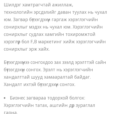
Шилдэг хамтрагчтай ажиллаж,
технологийн эрсдэлийг даван туулах нь чухал
юм. Загвар бүтээгдэхүүн гаргаж хэрэглэгчийн
сонирхлыг мэдэх нь чухал юм. Хэрэглэгчийн
сонирхлыг судлах хамгийн тохиромжтой
хэрэглүүр бол F,B маркетинг хийж хэрэглэгчийн
сонирхлыг эрж хайх.
Бүтээгдэхүүнээ сонгохдоо зах зээлд эрэлттэй сайн
бүтээгдэхүүн сонгох. Эрэлт нь хэрэглэгчийн
хандалттай шууд хамааралтай байдаг.
Хандалт ихтэй бүтээгдэхүүн сонгох.
Бизнес загвараа тодорхой болгох:
Хэрэглэгчийн татах, ашгийн дүр зураглал
гарна.