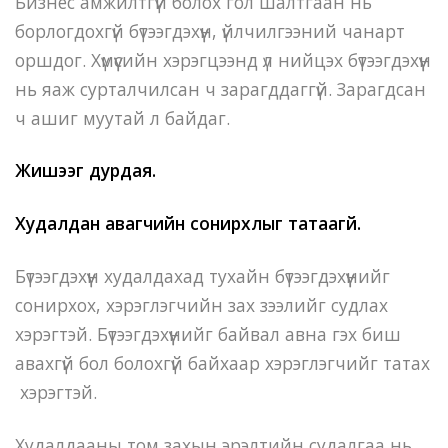
Бизнес амжилтгүй болох гол шалтгаан нь
борлогдохгүй бүтээгдэхүүн, үйлчилгээний чанарт
оршдог. Хүмүүсийн хэрэгцээнд үл нийцэх бүтээгдэхүүн
нь яаж сурталчилсан ч зарагддаггүй. Зарагдсан
ч ашиг муутай л байдаг.
Жишээг дурдая.
Худалдан авагчийн сонирхлыг татаагүй.
Бүтээгдэхүүн худалдахад тухайн бүтээгдэхүүнийг
сонирхох, хэрэглэгчийн зах зээлийг судлах
хэрэгтэй. Бүтээгдэхүүнийг байвал авна гэх биш
авахгүй бол болохгүй байхаар хэрэглэгчийг татах
хэрэгтэй.
Худалдааны том захын эрэлтийн судалгаа нь