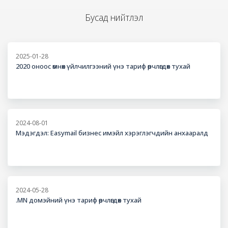
Бусад нийтлэл
2025-01-28
2020 оноос өмнөх үйлчилгээний үнэ тариф өөрчлөгдөх тухай
2024-08-01
Мэдэгдэл: Easymail бизнес имэйл хэрэглэгчдийн анхааралд
2024-05-28
.MN домэйний үнэ тариф өөрчлөгдөх тухай