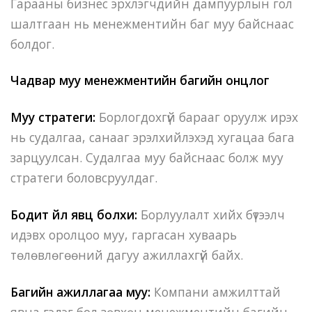
Гарааны бизнес эрхлэгчдийн дампуурлын гол
шалтгаан нь менежментийн баг муу байснаас
болдог.
Чадвар муу менежментийн багийн онцлог
Муу стратеги:
Борлогдохгүй барааг оруулж ирэх
нь судалгаа, санааг эрэлхийлэхэд хугацаа бага
зарцуулсан. Судалгаа муу байснаас болж муу
стратеги боловсруулдаг.
Бодит үйл явц болхи:
Борлуулалт хийх бүтээлч
идэвх оролцоо муу, гаргасан хуваарь
төлөвлөгөөний дагуу ажиллахгүй байх.
Багийн ажиллагаа муу:
Компани амжилттай
явна гэдэг бол зөвхөн менежментийн багийн