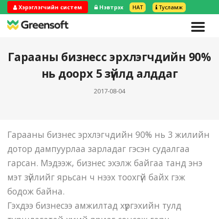
Хэрэглэгчийн систем
Нэвтрэх
НӨАТ
Тусламж
Гарааны бизнесс эрхлэгчдийн 90%
нь доорх 5 зүйлд алддаг
2017-08-04
Гарааны бизнес эрхлэгчдийн 90% нь 3 жилийн
дотор дампуурлаа зарладаг гэсэн судалгаа
гарсан. Мэдээж, бизнес эхэлж байгаа танд энэ
мэт зүйлийг ярьсан ч нээх тоохгүй байх гэж
бодож байна.
Гэхдээ бизнесээ амжилтад хүргэхийн тулд