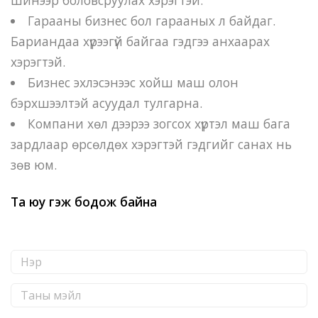
Гарааны бизнес бол гарааных л байдаг.
Бариандаа хүрээгүй байгаа гэдгээ анхаарах
хэрэгтэй.
Бизнес эхлэсэнээс хойш маш олон
бэрхшээлтэй асуудал тулгарна.
Компани хөл дээрээ зогсох хүртэл маш бага
зардлаар өрсөлдөх хэрэгтэй гэдгийг санах нь
зөв юм.
Та юу гэж бодож байна