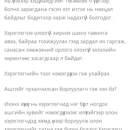
нь үнэхээр хэцүү байдгийг төсөөлөх ч үгүйгээр
болно зарагдана гэсэн хэт итгэл нь нөхцөл
байдлыг бодитоор харж чадахгүй болгодог.
Хэрэглэгчээ олоогүй хирнээ шинэ тавилга
авах, байраа тохижуулах гээд зардал их гаргаж,
санасан хэмжээний орлого олохгүй эхлэлийн
хөрөнгөөс хасагдсаар л байдаг.
Хэрэглэгчийн тоог нэмэгдүүлэх гэж улайрах.
Ашгийг чухалчилсан борлуулагч гэж хэн бэ?
Ихэнх хүмүүс нь хэрэглэгчид нэг бүрт ногдох
ашгийн хувийг нэмэгдүүлэхээс илүүтэйгээр олон
хэрэглэгчдэд хямд үнээр борлуулж олон
хэрэглэгчийг татна гэж буруу боддог.Хэрэглэгч