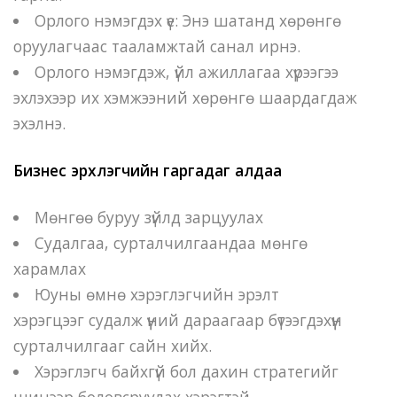
Орлого нэмэгдэх үе: Энэ шатанд хөрөнгө
оруулагчаас тааламжтай санал ирнэ.
Орлого нэмэгдэж, үйл ажиллагаа хүрээгээ
эхлэхээр их хэмжээний хөрөнгө шаардагдаж
эхэлнэ.
Бизнес эрхлэгчийн гаргадаг алдаа
Мөнгөө буруу зүйлд зарцуулах
Судалгаа, сурталчилгаандаа мөнгө
харамлах
Юуны өмнө хэрэглэгчийн эрэлт
хэрэгцээг судалж үүний дараагаар бүтээгдэхүүн
сурталчилгааг сайн хийх.
Хэрэглэгч байхгүй бол дахин стратегийг
шинээр боловсруулах хэрэгтэй.