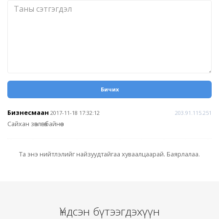
Бичих
Бизнесмаан
2017-11-18 17:32:12
203.91.115.251
Сайхан зөвлөгө байнөөө
Та энэ нийтлэлийг найзуудтайгаа хуваалцаарай. Баярлалаа.
Үндсэн бүтээгдэхүүн