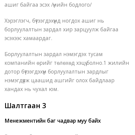
ашиг байгаа эсэх /үнийн бодлого/
Хэрэглэгч, бүтээгдэхүүнд ногдох ашиг нь
борлуулалтын зардал хир зарцуулж байгаа
эсэхээс хамаардаг.
Борлуулалтын зардал нэмэгдэх тусам
компанийн өрийг төлөхөд хэцүү болно.1 жилийн
дотор бүтээгдэхүүн борлуулалтын зардлыг
нэмэгдүүлж цаашид ашгийг олох байдлаар
хандах нь чухал юм.
Шалтгаан 3
Менежментийн баг чадвар муу байх