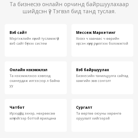
Та бизнесээ онлайн орчинд байршуулахаар
шийдсэн үү? Тэгвэл бид танд туслая.
Вэб сайт
Мессеж Маркетинг
Мэргэжлийн хүний тусламжгүй
Хэзээ ч хаанаас ч өөрийн
вэб сайт бүтээх систем
хүссэн хүмүүс рүү илгээх боломжтой
Онлайн нэхэмжлэл
Вэб байршуулах
Та нэхэмжлэхээ хэвлээд
Бизнесийн танилцуулга сайтад
сканердаж илгээсээр л байна
хамгийн зөв сонголт
уу
Чатбот
Сургалт
Ирээдүйд эхнэр, нөхрөөсөө
Та өөртөө оюуны хөрөнгө
илүүтэйгээр боттой ярилцана
оруулалт хийгээрэй