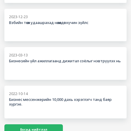
2023-12-23
Вэбийн төсөл удаашрахад нөлөөлдөг хүчин зүйлс
2023-03-13
Бизнесийн үйл ажиллагаанд дижитал соёлыг нэвтрүүлэх нь
2022-10-14
Бизнес мессенжерийн 10,000 дахь хэрэглэгч танд баяр
хүргэе.
Бусад нийтлэл