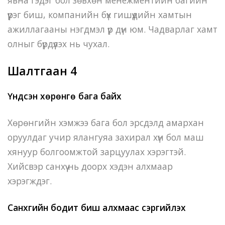
үүрэг биш, компанийн бүх гишүүдийн хамтын
ажиллагааны нэгдмэл үр дүн юм. Чадварлаг хамт
олныг бүрдүүлэх нь чухал.
Шалтгаан 4
Үндсэн хөрөнгө бага байх
Хөрөнгийн хэмжээ бага бол эрсдэлд амархан
оруулдаг учир ялангуяа захирал хүн бол маш
хянуур болгоомжтой зарцуулах хэрэгтэй.
Хийсвэр санхүү нь доорх хэдэн алхмаар
хэрэгждэг.
Санхүүгийн бодит биш алхмаас сэргийлэх