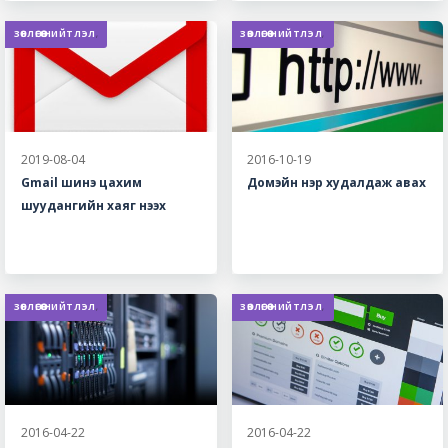
ЗӨВЛӨГӨӨ НИЙТЛЭЛ
,
ЗӨВЛӨГӨӨ НИЙТЛЭЛ
,
2019-08-04
2016-10-19
Gmail шинэ цахим
Домэйн нэр худалдаж авах
шуудангийн хаяг нээх
ЗӨВЛӨГӨӨ НИЙТЛЭЛ
,
ЗӨВЛӨГӨӨ НИЙТЛЭЛ
,
2016-04-22
2016-04-22