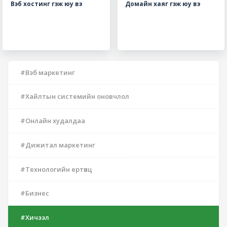
Вэб хостинг гэж юу вэ
Домайн хаяг гэж юу вэ
#Вэб маркетинг
#Хайлтын системийн оновчлол
#Онлайн худалдаа
#Дижитал маркетинг
#Технологийн ертөнц
#Бизнес
#Хичээл