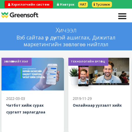
Хэрэглэгчийн систем
Нэвтрэх
НӨАТ
Тусламж
Хичээл
Вэб сайтаа үр дүнтэй ашиглах, Дижитал
маркетингийн зөвлөгөө нийтлэл
ЗӨВЛӨГӨӨ НИЙТЛЭЛ
,
ТЕХНОЛОГИЙН ЕРТӨНЦ
,
2022-03-03
2019-11-29
Чатбот хийж сурах
Онлайнаар уулзалт хийх
сургалт зарлагдлаа