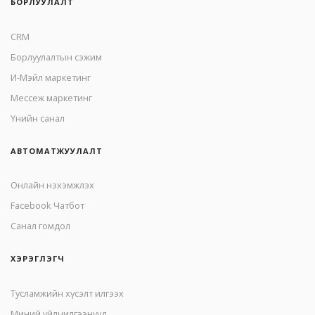
БОРЛУУЛАЛТ
CRM
Борлуулалтын сэжим
И-Мэйл маркетинг
Mессеж маркетинг
Үнийн санал
АВТОМАТЖУУЛАЛТ
Онлайн нэхэмжлэх
Facebook Чатбот
Санал гомдол
ХЭРЭГЛЭГЧ
Тусламжийн хүсэлт илгээх
Миний үйлчилгээнүүд