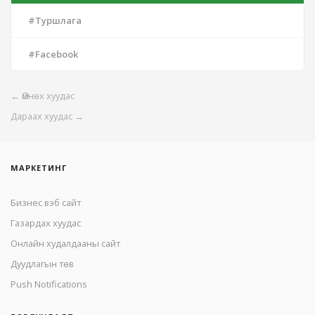
#Туршлага
#Facebook
←
Өмнөх хуудас
Дараах хуудас
→
МАРКЕТИНГ
Бизнес вэб сайт
Газардах хуудас
Онлайн худалдааны сайт
Дуудлагын төв
Push Notifications